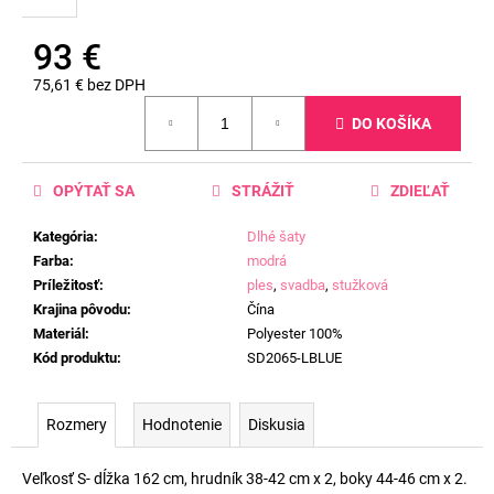
93 €
75,61 € bez DPH
Jednotková
DO KOŠÍKA
cena:
OPÝTAŤ SA
STRÁŽIŤ
ZDIEĽAŤ
Kategória
:
Dlhé šaty
Farba
:
modrá
Príležitosť
:
ples
,
svadba
,
stužková
Krajina pôvodu
:
Čína
Materiál
:
Polyester 100%
Kód produktu
:
SD2065-LBLUE
Rozmery
Hodnotenie
Diskusia
Veľkosť S- dĺžka 162 cm, hrudník 38-42 cm x 2, boky 44-46 cm x 2.