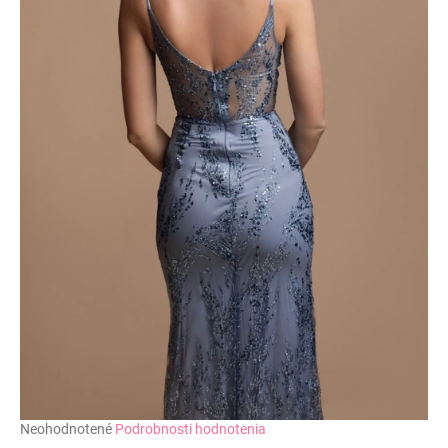
č
a
m
e
Priemerné
Neohodnotené
Podrobnosti hodnotenia
hodnotenie