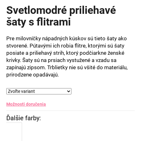
produktu
Svetlomodré priliehavé
je
0,0
šaty s flitrami
z
5
hviezdičiek.
Pre milovníčky nápadných kúskov sú tieto šaty ako
stvorené. Pútavými ich robia flitre, ktorými sú šaty
posiate a priliehavý strih, ktorý podčiarkne ženské
krivky. Šaty sú na prsiach vystužené a vzadu sa
zapínajú zipsom. Trblietky nie sú všité do materiálu,
prirodzene opadávajú.
Možnosti doručenia