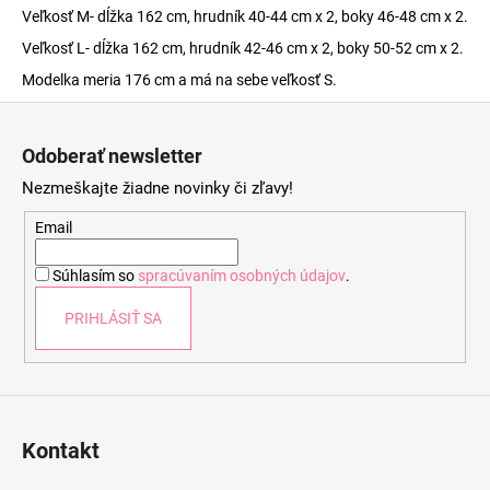
Veľkosť M- dĺžka 162 cm, hrudník 40-44 cm x 2, boky 46-48 cm x 2.
Veľkosť L- dĺžka 162 cm, hrudník 42-46 cm x 2, boky 50-52 cm x 2.
Modelka meria 176 cm a má na sebe veľkosť S.
Z
á
Odoberať newsletter
p
Nezmeškajte žiadne novinky či zľavy!
ä
t
Email
i
Súhlasím so
spracúvaním osobných údajov
.
e
PRIHLÁSIŤ SA
Kontakt