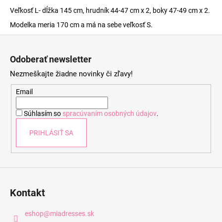
Veľkosť L- dĺžka 145 cm, hrudník 44-47 cm x 2, boky 47-49 cm x 2.
Modelka meria 170 cm a má na sebe veľkosť S.
Z
á
Odoberať newsletter
p
Nezmeškajte žiadne novinky či zľavy!
ä
t
Email
i
Súhlasím so
spracúvaním osobných údajov
.
e
PRIHLÁSIŤ SA
Kontakt
eshop
@
miadresses.sk