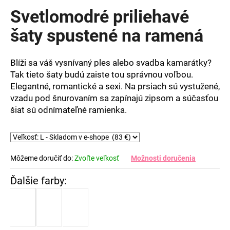
produktu
Svetlomodré priliehavé
je
0,0
šaty spustené na ramená
z
5
hviezdičiek.
Blíži sa váš vysnívaný ples alebo svadba kamarátky?
Tak tieto šaty budú zaiste tou správnou voľbou.
Elegantné, romantické a sexi. Na prsiach sú vystužené,
vzadu pod šnurovaním sa zapínajú zipsom a súčasťou
šiat sú odnímateľné ramienka.
Môžeme doručiť do:
Zvoľte veľkosť
Možnosti doručenia