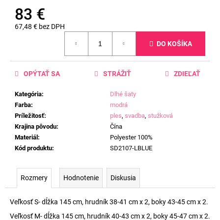
83 €
67,48 € bez DPH
Jednotková
DO KOŠÍKA
cena:
OPÝTAŤ SA
STRÁŽIŤ
ZDIEĽAŤ
Kategória
:
Dlhé šaty
Farba
:
modrá
Príležitosť
:
ples
,
svadba
,
stužková
Krajina pôvodu
:
Čína
Materiál
:
Polyester 100%
Kód produktu
:
SD2107-LBLUE
Rozmery
Hodnotenie
Diskusia
Veľkosť S- dĺžka 145 cm, hrudník 38-41 cm x 2, boky 43-45 cm x 2.
Veľkosť M- dĺžka 145 cm, hrudník 40-43 cm x 2, boky 45-47 cm x 2.