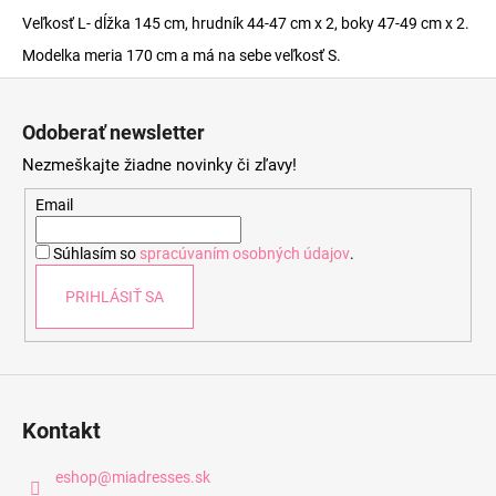
Veľkosť L- dĺžka 145 cm, hrudník 44-47 cm x 2, boky 47-49 cm x 2.
Modelka meria 170 cm a má na sebe veľkosť S.
Z
á
Odoberať newsletter
p
Nezmeškajte žiadne novinky či zľavy!
ä
t
Email
i
Súhlasím so
spracúvaním osobných údajov
.
e
PRIHLÁSIŤ SA
Kontakt
eshop
@
miadresses.sk