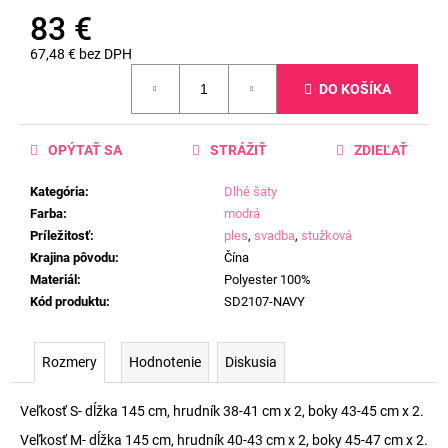
83 €
67,48 € bez DPH
Jednotková
DO KOŠÍKA
cena:
OPÝTAŤ SA
STRÁŽIŤ
ZDIEĽAŤ
Kategória
:
Dlhé šaty
Farba
:
modrá
Príležitosť
:
ples
,
svadba
,
stužková
Krajina pôvodu
:
Čína
Materiál
:
Polyester 100%
Kód produktu
:
SD2107-NAVY
Rozmery
Hodnotenie
Diskusia
Veľkosť S- dĺžka 145 cm, hrudník 38-41 cm x 2, boky 43-45 cm x 2.
Veľkosť M- dĺžka 145 cm, hrudník 40-43 cm x 2, boky 45-47 cm x 2.