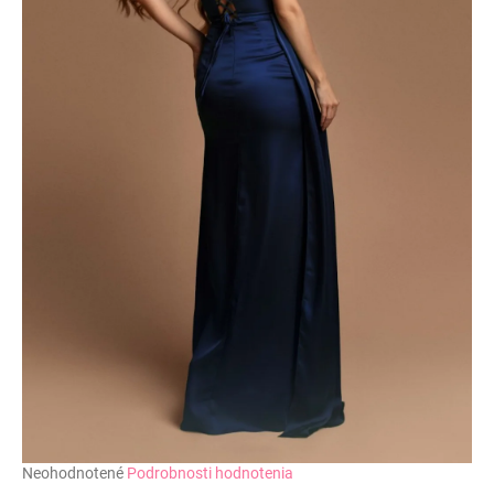
č
a
m
e
Priemerné
Neohodnotené
Podrobnosti hodnotenia
hodnotenie