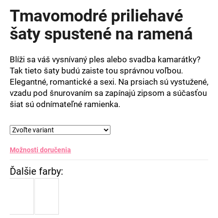
produktu
Tmavomodré priliehavé
je
0,0
šaty spustené na ramená
z
5
hviezdičiek.
Blíži sa váš vysnívaný ples alebo svadba kamarátky?
Tak tieto šaty budú zaiste tou správnou voľbou.
Elegantné, romantické a sexi. Na prsiach sú vystužené,
vzadu pod šnurovaním sa zapínajú zipsom a súčasťou
šiat sú odnímateľné ramienka.
Možnosti doručenia