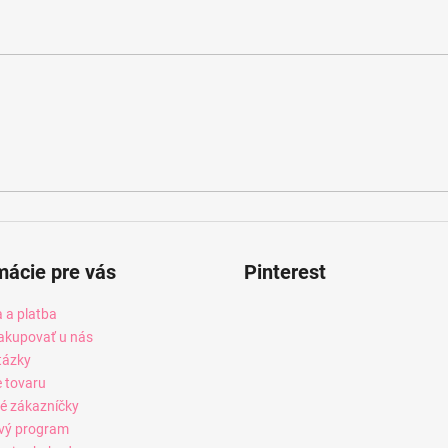
mácie pre vás
Pinterest
 a platba
akupovať u nás
tázky
e tovaru
é zákazníčky
vý program