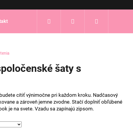
Hľadať
Prihlásenie
Nákupný
takt
košík
tenia
poločenské šaty s
a budete cítiť výnimočne pri každom kroku. Nadčasový
ikovane a zároveň jemne zvodne. Stačí doplniť obľúbené
ook je na svete. Vzadu sa zapínajú zipsom.