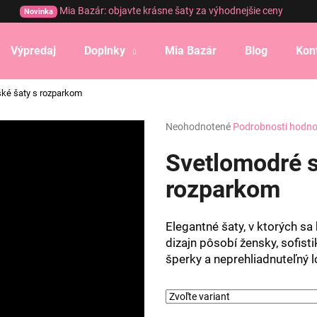
Mia Bazár: objavte krásne šaty za výhodnejšie ceny
Novinka
Výpredaj
Doplnky
Mia Bazár
Blog
Kon
Čo potrebujete nájsť?
ké šaty s rozparkom
Priemerné
Neohodnotené
Podrobnosti hodno
HĽADAŤ
hodnotenie
produktu
Svetlomodré s
je
0,0
rozparkom
Odporúčame
z
5
hviezdičiek.
Elegantné šaty, v ktorých s
dizajn pôsobí žensky, sofist
šperky a neprehliadnuteľný l