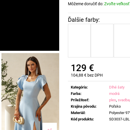
Môžeme doručiť do:
Zvoľte veľkosť
129 €
104,88 € bez DPH
Jednotková
cena:
Kategória
:
Dlhé šaty
Farba
:
modrá
Príležitosť
:
ples
,
svadba
Krajina pôvodu
:
Poľsko
Materiál
:
Polyester 97
Kód produktu
:
SD3037-LBL
+4