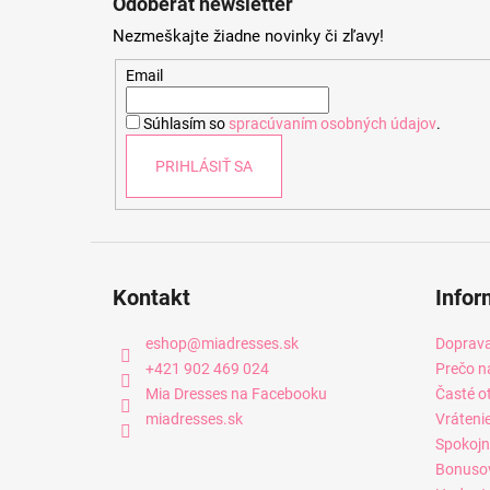
Odoberať newsletter
p
Nezmeškajte žiadne novinky či zľavy!
ä
t
Email
i
Súhlasím so
spracúvaním osobných údajov
.
e
PRIHLÁSIŤ SA
Kontakt
Infor
eshop
@
miadresses.sk
Doprava
+421 902 469 024
Prečo n
Mia Dresses na Facebooku
Časté o
miadresses.sk
Vráteni
Spokojn
Bonuso