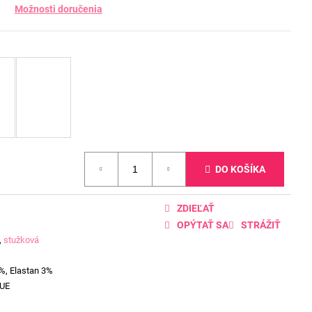
Možnosti doručenia
DO KOŠÍKA
ZDIEĽAŤ
OPÝTAŤ SA
STRÁŽIŤ
,
stužková
%, Elastan 3%
UE