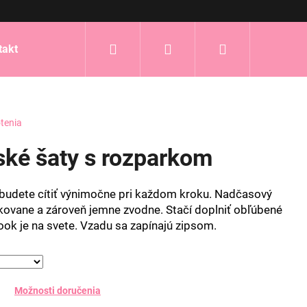
Hľadať
Prihlásenie
Nákupný
takt
košík
tenia
ské šaty s rozparkom
a budete cítiť výnimočne pri každom kroku. Nadčasový
ikovane a zároveň jemne zvodne. Stačí doplniť obľúbené
ook je na svete. Vzadu sa zapínajú zipsom.
Možnosti doručenia