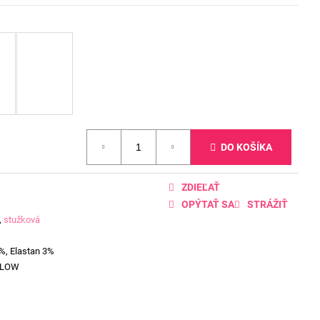
DO KOŠÍKA
ZDIEĽAŤ
OPÝTAŤ SA
STRÁŽIŤ
,
stužková
%, Elastan 3%
LLOW