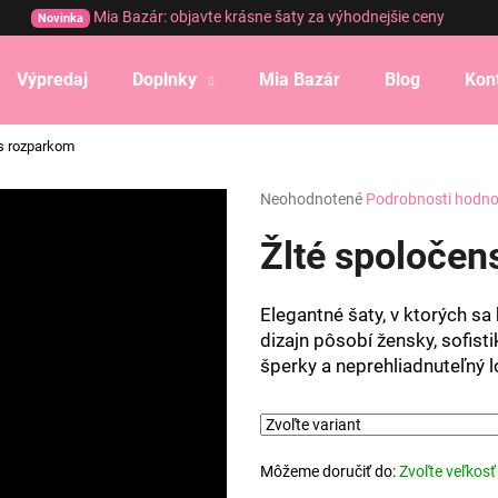
Mia Bazár: objavte krásne šaty za výhodnejšie ceny
Novinka
Výpredaj
Doplnky
Mia Bazár
Blog
Kon
Čo potrebujete nájsť?
 s rozparkom
Priemerné
Neohodnotené
Podrobnosti hodno
HĽADAŤ
hodnotenie
produktu
Žlté spoločen
je
0,0
Odporúčame
z
Elegantné šaty, v ktorých s
5
dizajn pôsobí žensky, sofist
hviezdičiek.
šperky a neprehliadnuteľný l
Môžeme doručiť do:
Zvoľte veľkosť