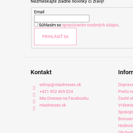
Nezmeškajte žiadne novinky či zľavy!
ä
t
Email
i
Súhlasím so
spracúvaním osobných údajov
.
e
PRIHLÁSIŤ SA
Kontakt
Infor
eshop
@
miadresses.sk
Doprava
+421 902 469 024
Prečo n
Mia Dresses na Facebooku
Časté o
miadresses.sk
Vráteni
Spokojn
Bonuso
Hodnot
Obchod