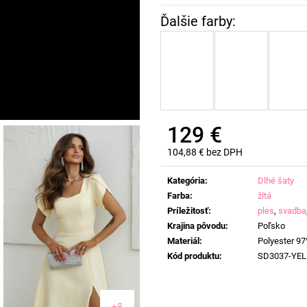
129 €
104,88 € bez DPH
Jednotková
cena:
Kategória
:
Dlhé šaty
Farba
:
žltá
Príležitosť
:
ples
,
svadba
Krajina pôvodu
:
Poľsko
Materiál
:
Polyester 97
Kód produktu
:
SD3037-YE
+8