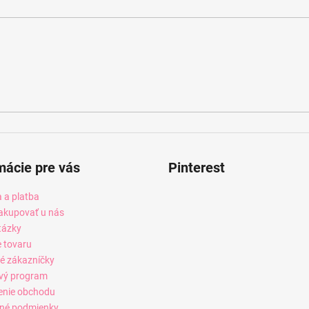
mácie pre vás
Pinterest
 a platba
akupovať u nás
tázky
e tovaru
é zákazníčky
vý program
enie obchodu
né podmienky