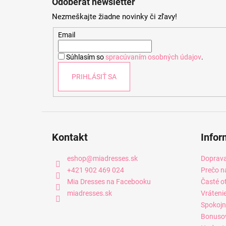
Odoberať newsletter
p
Nezmeškajte žiadne novinky či zľavy!
ä
t
Email
i
Súhlasím so
spracúvaním osobných údajov
.
e
PRIHLÁSIŤ SA
Kontakt
Infor
eshop
@
miadresses.sk
Doprava
+421 902 469 024
Prečo n
Mia Dresses na Facebooku
Časté o
miadresses.sk
Vráteni
Spokojn
Bonuso