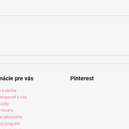
mácie pre vás
Pinterest
 a platba
akupovať u nás
tázky
e tovaru
é zákazníčky
vý program