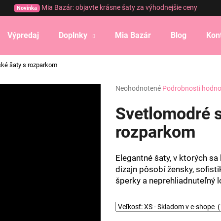
Mia Bazár: objavte krásne šaty za výhodnejšie ceny
Novinka
Výpredaj
Doplnky
Mia Bazár
Blog
Kon
Čo potrebujete nájsť?
ké šaty s rozparkom
Priemerné
Neohodnotené
Podrobnosti hodno
HĽADAŤ
hodnotenie
produktu
Svetlomodré s
je
0,0
rozparkom
Odporúčame
z
5
hviezdičiek.
Elegantné šaty, v ktorých s
dizajn pôsobí žensky, sofist
šperky a neprehliadnuteľný l