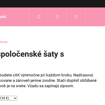
Hľadať
Prihlásenie
Nákupný
takt
košík
tenia
poločenské šaty s
a budete cítiť výnimočne pri každom kroku. Nadčasový
ikovane a zároveň jemne zvodne. Stačí doplniť obľúbené
ook je na svete. Vzadu sa zapínajú zipsom.