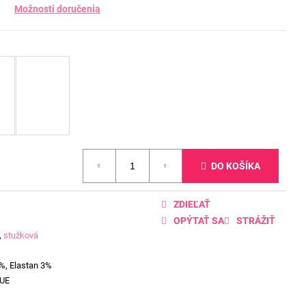
Možnosti doručenia
DO KOŠÍKA
ZDIEĽAŤ
OPÝTAŤ SA
STRÁŽIŤ
,
stužková
%, Elastan 3%
UE