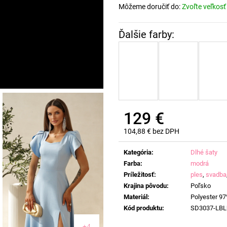
Môžeme doručiť do:
Zvoľte veľkosť
129 €
104,88 € bez DPH
Jednotková
cena:
Kategória
:
Dlhé šaty
Farba
:
modrá
Príležitosť
:
ples
,
svadba
Krajina pôvodu
:
Poľsko
Materiál
:
Polyester 97
Kód produktu
:
SD3037-LBL
+4