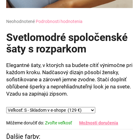
Priemerné
Neohodnotené
Podrobnosti hodnotenia
hodnotenie
produktu
Svetlomodré spoločenské
je
0,0
šaty s rozparkom
z
5
hviezdičiek.
Elegantné šaty, v ktorých sa budete cítiť výnimočne pri
každom kroku. Nadčasový dizajn pôsobí žensky,
sofistikovane a zároveň jemne zvodne. Stačí doplniť
obľúbené šperky a neprehliadnuteľný look je na svete.
Vzadu sa zapínajú zipsom.
Môžeme doručiť do:
Zvoľte veľkosť
Možnosti doručenia