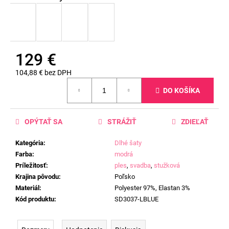
129 €
104,88 € bez DPH
Jednotková
DO KOŠÍKA
cena:
OPÝTAŤ SA
STRÁŽIŤ
ZDIEĽAŤ
Kategória
:
Dlhé šaty
Farba
:
modrá
Príležitosť
:
ples
,
svadba
,
stužková
Krajina pôvodu
:
Poľsko
Materiál
:
Polyester 97%, Elastan 3%
Kód produktu
:
SD3037-LBLUE