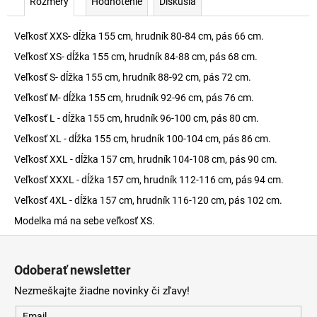
Rozmery
Hodnotenie
Diskusia
Veľkosť XXS- dĺžka 155 cm, hrudník 80-84 cm, pás 66 cm.
Veľkosť XS- dĺžka 155 cm, hrudník 84-88 cm, pás 68 cm.
Veľkosť S- dĺžka 155 cm, hrudník 88-92 cm, pás 72 cm.
Veľkosť M- dĺžka 155 cm, hrudník 92-96 cm, pás 76 cm.
Veľkosť L - dĺžka 155 cm, hrudník 96-100 cm, pás 80 cm.
Veľkosť XL - dĺžka 155 cm, hrudník 100-104 cm, pás 86 cm.
Veľkosť XXL - dĺžka 157 cm, hrudník 104-108 cm, pás 90 cm.
Veľkosť XXXL - dĺžka 157 cm, hrudník 112-116 cm, pás 94 cm.
Veľkosť 4XL - dĺžka 157 cm, hrudník 116-120 cm, pás 102 cm.
Modelka má na sebe veľkosť XS.
Z
á
Odoberať newsletter
p
Nezmeškajte žiadne novinky či zľavy!
ä
Email