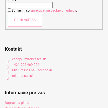
t
i
Súhlasím so
spracúvaním osobných údajov
.
e
PRIHLÁSIŤ SA
Kontakt
eshop
@
miadresses.sk
+421 902 469 024
Mia Dresses na Facebooku
miadresses.sk
Informácie pre vás
Doprava a platba