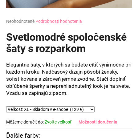
Priemerné
Neohodnotené
Podrobnosti hodnotenia
hodnotenie
produktu
Svetlomodré spoločenské
je
0,0
šaty s rozparkom
z
5
hviezdičiek.
Elegantné šaty, v ktorých sa budete cítiť výnimočne pri
každom kroku. Nadčasový dizajn pôsobí žensky,
sofistikovane a zároveň jemne zvodne. Stačí doplniť
obľúbené šperky a neprehliadnuteľný look je na svete.
Vzadu sa zapínajú zipsom.
Môžeme doručiť do:
Zvoľte veľkosť
Možnosti doručenia