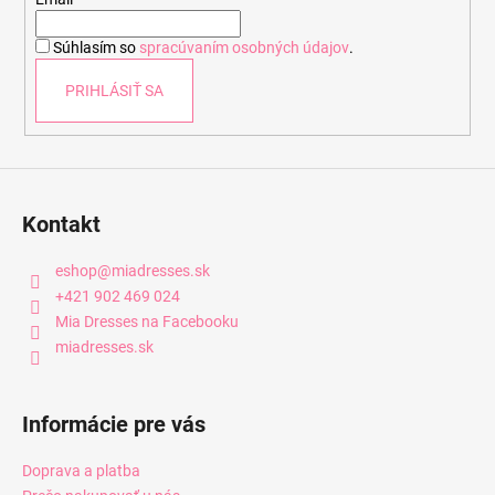
t
i
Súhlasím so
spracúvaním osobných údajov
.
e
PRIHLÁSIŤ SA
Kontakt
eshop
@
miadresses.sk
+421 902 469 024
Mia Dresses na Facebooku
miadresses.sk
Informácie pre vás
Doprava a platba