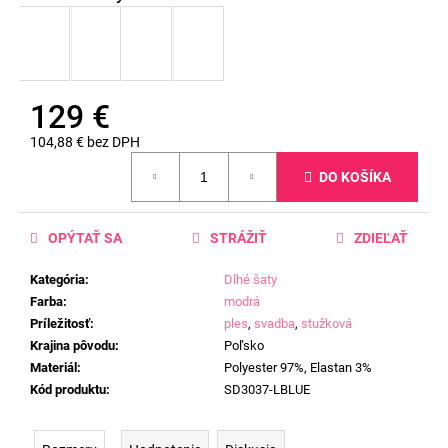
129 €
104,88 € bez DPH
Jednotková
DO KOŠÍKA
cena:
OPÝTAŤ SA
STRÁŽIŤ
ZDIEĽAŤ
Kategória
:
Dlhé šaty
Farba
:
modrá
Príležitosť
:
ples
,
svadba
,
stužková
Krajina pôvodu
:
Poľsko
Materiál
:
Polyester 97%, Elastan 3%
Kód produktu
:
SD3037-LBLUE