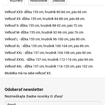
Rozmery
Hodnotenie
Diskusia
Veľkosť XXS- dĺžka 155 cm, hrudník 80-84 cm, pás 66 cm.
Veľkosť XS- dĺžka 155 cm, hrudník 84-88 cm, pás 68 cm.
Veľkosť S- dĺžka 155 cm, hrudník 88-92 cm, pás 72 cm.
Veľkosť M- dĺžka 155 cm, hrudník 92-96 cm, pás 76 cm.
Veľkosť L - dĺžka 155 cm, hrudník 96-100 cm, pás 80 cm.
Veľkosť XL - dĺžka 155 cm, hrudník 100-104 cm, pás 86 cm.
Veľkosť XXL - dĺžka 157 cm, hrudník 104-108 cm, pás 90 cm.
Veľkosť XXXL - dĺžka 157 cm, hrudník 112-116 cm, pás 94 cm.
Veľkosť 4XL - dĺžka 157 cm, hrudník 116-120 cm, pás 102 cm.
Modelka má na sebe veľkosť XS.
Z
á
Odoberať newsletter
p
Nezmeškajte žiadne novinky či zľavy!
ä
Email