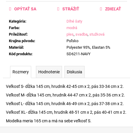
OPÝTAŤ SA
STRÁŽIŤ
ZDIEĽAŤ
Kategória
:
Dlhé šaty
Farba
:
modrá
Príležitosť
:
ples
,
svadba
,
stužková
Krajina pôvodu
:
Poľsko
Materiál
:
Polyester 95%, Elastan 5%
Kód produktu
:
SD6211-NAVY
Rozmery
Hodnotenie
Diskusia
Veľkosť S- dĺžka 145 cm, hrudník 42-45 cm x 2, pás 33-34 cm x 2.
Veľkosť M- dĺžka 145 cm, hrudník 44-47 cm x 2, pás 35-36 cm x 2.
Veľkosť L- dĺžka 145 cm, hrudník 46-49 cm x 2, pás 37-38 cm x 2.
Veľkosť XL- dĺžka 145 cm, hrudník 48-51 cm x 2, pás 40-41 cm x 2.
Modelka meria 165 cm a má na sebe veľkosť S.
Z