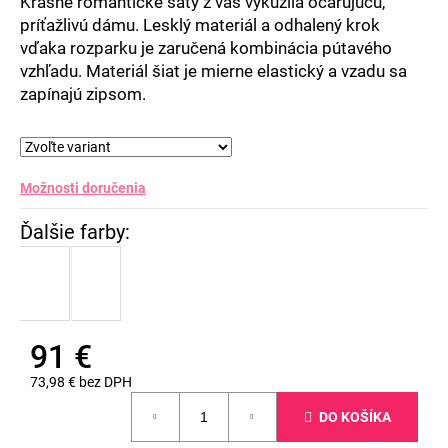
Krásne romantické šaty z vás vykúzlia očarujúcu,
príťažlivú dámu. Lesklý materiál a odhalený krok
vďaka rozparku je zaručená kombinácia pútavého
vzhľadu. Materiál šiat je mierne elastický a vzadu sa
zapínajú zipsom.
Možnosti doručenia
91 €
73,98 € bez DPH
Jednotková
DO KOŠÍKA
cena: