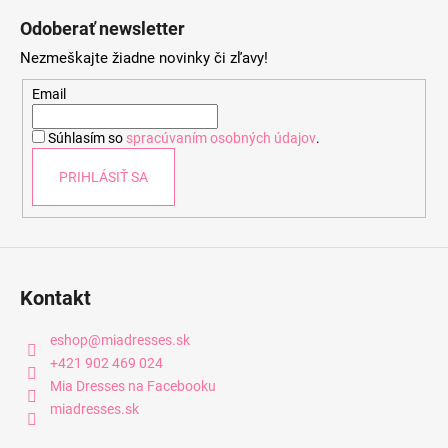
á
Odoberať newsletter
p
Nezmeškajte žiadne novinky či zľavy!
ä
t
Email
i
Súhlasím so
spracúvaním osobných údajov
.
e
PRIHLÁSIŤ SA
Kontakt
eshop
@
miadresses.sk
+421 902 469 024
Mia Dresses na Facebooku
miadresses.sk