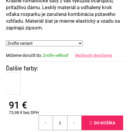
Krásne romantické šaty z vás vykúzlia očarujúcu,
príťažlivú dámu. Lesklý materiál a odhalený krok
vďaka rozparku je zaručená kombinácia pútavého
vzhľadu. Materiál šiat je mierne elastický a vzadu sa
zapínajú zipsom.
Môžeme doručiť do:
Zvoľte veľkosť
Možnosti doručenia
91 €
73,98 € bez DPH
Jednotková
DO KOŠÍKA
cena: