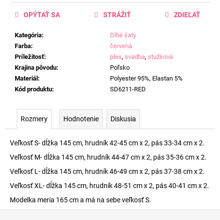
OPÝTAŤ SA
STRÁŽIŤ
ZDIEĽAŤ
Kategória
:
Dlhé šaty
Farba
:
červená
Príležitosť
:
ples
,
svadba
,
stužková
Krajina pôvodu
:
Poľsko
Materiál
:
Polyester 95%, Elastan 5%
Kód produktu
:
SD6211-RED
Rozmery
Hodnotenie
Diskusia
Veľkosť S- dĺžka 145 cm, hrudník 42-45 cm x 2, pás 33-34 cm x 2.
Veľkosť M- dĺžka 145 cm, hrudník 44-47 cm x 2, pás 35-36 cm x 2.
Veľkosť L- dĺžka 145 cm, hrudník 46-49 cm x 2, pás 37-38 cm x 2.
Veľkosť XL- dĺžka 145 cm, hrudník 48-51 cm x 2, pás 40-41 cm x 2.
Modelka meria 165 cm a má na sebe veľkosť S.
Z