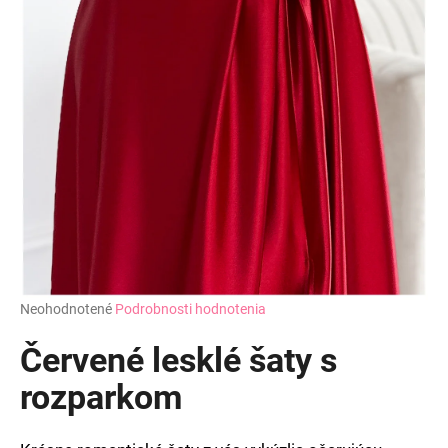
Priemerné
Neohodnotené
Podrobnosti hodnotenia
hodnotenie
produktu
Červené lesklé šaty s
je
0,0
rozparkom
z
5
hviezdičiek.