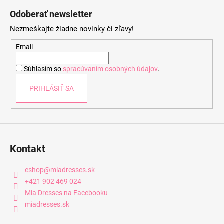
á
Odoberať newsletter
p
Nezmeškajte žiadne novinky či zľavy!
ä
t
Email
i
Súhlasím so
spracúvaním osobných údajov
.
e
PRIHLÁSIŤ SA
Kontakt
eshop
@
miadresses.sk
+421 902 469 024
Mia Dresses na Facebooku
miadresses.sk