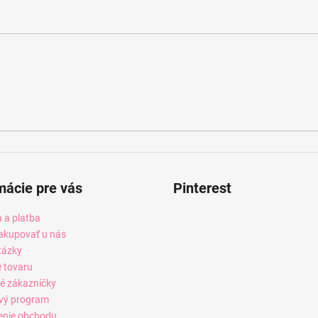
mácie pre vás
Pinterest
 a platba
akupovať u nás
tázky
e tovaru
é zákazníčky
vý program
enie obchodu