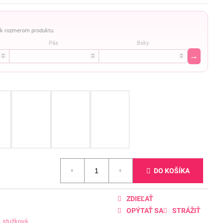
a k rozmerom produktu.
Pás
Boky
→
DO KOŠÍKA
ZDIEĽAŤ
OPÝTAŤ SA
STRÁŽIŤ
,
stužková