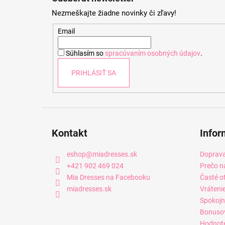
p
Nezmeškajte žiadne novinky či zľavy!
ä
t
Email
i
Súhlasím so
spracúvaním osobných údajov
.
e
PRIHLÁSIŤ SA
Kontakt
Infor
eshop
@
miadresses.sk
Doprava
+421 902 469 024
Prečo n
Mia Dresses na Facebooku
Časté o
miadresses.sk
Vráteni
Spokojn
Bonuso
Hodnot