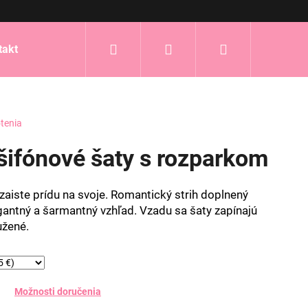
Hľadať
Prihlásenie
Nákupný
takt
košík
tenia
ifónové šaty s rozparkom
zaiste prídu na svoje. Romantický strih doplnený
antný a šarmantný vzhľad. Vzadu sa šaty zapínajú
užené.
Možnosti doručenia