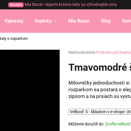
Mia Bazár: objavte krásne šaty za výhodnejšie ceny
Novinka
Výpredaj
Doplnky
Mia Bazár
Blog
Kon
Čo potrebujete nájsť?
šaty s rozparkom
Priemerné
Neohodnotené
Podrobnosti hodno
HĽADAŤ
hodnotenie
produktu
Tmavomodré š
je
0,0
Odporúčame
z
Milovníčky jednoduchosti si 
5
rozparkom sa postará o eleg
hviezdičiek.
zipsom a na prsiach sú vyst
Môžeme doručiť do:
Zvoľte veľkosť