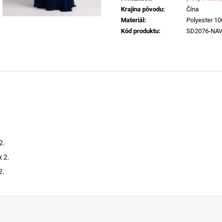
Krajina pôvodu
:
Čína
Materiál
:
Polyester 1
Kód produktu
:
SD2076-NA
.
2.
x 2.
2.