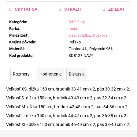
OPÝTAŤ SA
STRÁŽIŤ
ZDIEĽAŤ
Kategória
:
Dlhé šaty
Farba
:
modrá
Príležitosť
:
ples
,
svadba
,
stužková
Krajina pôvodu
:
Poľsko
Materiál
:
Elastan 4%, Polyamid 96%
Kód produktu
:
SD8127-NAVY
Rozmery
Hodnotenie
Diskusia
Veľkosť XS- dĺžka 150 cm, hrudník 38-41 cm x 2, pás 30-32 cm x 2.
Veľkosť S- dĺžka 150 cm, hrudník 40-43 cm x 2, pás 32-34 cm x 2.
Veľkosť M- dĺžka 150 cm, hrudník 42-45 cm x 2, pás 34-36 cm x 2.
Veľkosť L- dĺžka 150 cm, hrudník 44-47 cm x 2, pás 36-38 cm x 2.
Veľkosť XL- dĺžka 150 cm, hrudník 46-49 cm x 2, pás 38-40 cm x 2.
Z