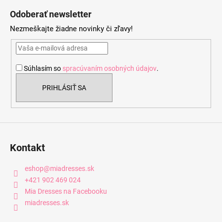
á
Odoberať newsletter
p
Nezmeškajte žiadne novinky či zľavy!
ä
t
i
Súhlasím so
spracúvaním osobných údajov
.
e
PRIHLÁSIŤ SA
Kontakt
eshop
@
miadresses.sk
+421 902 469 024
Mia Dresses na Facebooku
miadresses.sk