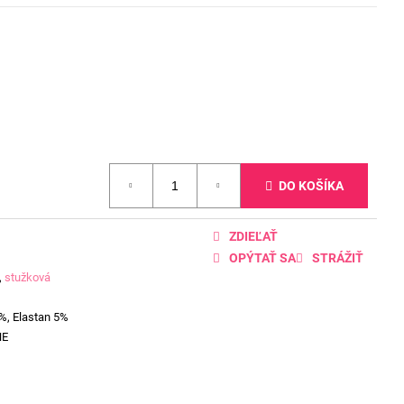
DO KOŠÍKA
ZDIEĽAŤ
OPÝTAŤ SA
STRÁŽIŤ
,
stužková
%, Elastan 5%
NE