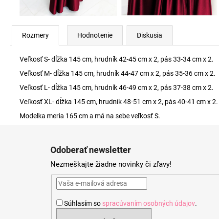
Rozmery
Hodnotenie
Diskusia
Veľkosť S- dĺžka 145 cm, hrudník 42-45 cm x 2, pás 33-34 cm x 2.
Veľkosť M- dĺžka 145 cm, hrudník 44-47 cm x 2, pás 35-36 cm x 2.
Veľkosť L- dĺžka 145 cm, hrudník 46-49 cm x 2, pás 37-38 cm x 2.
Veľkosť XL- dĺžka 145 cm, hrudník 48-51 cm x 2, pás 40-41 cm x 2.
Modelka meria 165 cm a má na sebe veľkosť S.
Z
á
Odoberať newsletter
p
Nezmeškajte žiadne novinky či zľavy!
ä
t
i
Súhlasím so
spracúvaním osobných údajov
.
e