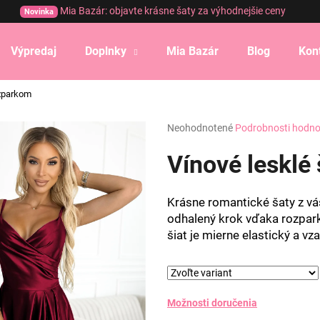
Mia Bazár: objavte krásne šaty za výhodnejšie ceny
Novinka
Výpredaj
Doplnky
Mia Bazár
Blog
Kon
Čo potrebujete nájsť?
ozparkom
Priemerné
Neohodnotené
Podrobnosti hodno
HĽADAŤ
hodnotenie
produktu
Vínové lesklé
je
0,0
Odporúčame
z
Krásne romantické šaty z vás
5
odhalený krok vďaka rozpark
hviezdičiek.
šiat je mierne elastický a v
Možnosti doručenia