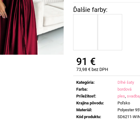
91 €
73,98 € bez DPH
Jednotková
cena:
Kategória
:
Dlhé šaty
Farba
:
bordová
Príležitosť
:
ples
,
svadba
Krajina pôvodu
:
Poľsko
Materiál
:
Polyester 95
Kód produktu
:
SD6211-WI