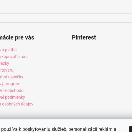
mácie pre vás
Pinterest
 a platba
akupovať u nás
tázky
e tovaru
é zákazníčky
vý program
enie obchodu
né podmienky
 osobných údajov
používa k poskytovaniu služieb, personalizácii reklám a