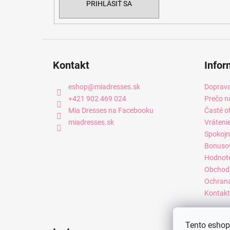
PRIHLÁSIŤ SA
Kontakt
Infor
eshop
@
miadresses.sk
Doprava
+421 902 469 024
Prečo n
Mia Dresses na Facebooku
Časté o
miadresses.sk
Vráteni
Spokojn
Bonuso
Hodnot
Obchod
Ochrana
Kontakt
Tento eshop 