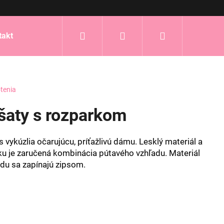
Hľadať
Prihlásenie
Nákupný
takt
košík
tenia
 šaty s rozparkom
 vykúzlia očarujúcu, príťažlivú dámu. Lesklý materiál a
u je zaručená kombinácia pútavého vzhľadu. Materiál
zadu sa zapínajú zipsom.