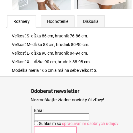
Rozmery
Hodnotenie
Diskusia
Veľkosť S- dĺžka 86 cm, hrudník 76-86 cm.
Veľkosť M- dĺžka 88 cm, hrudník 80-90 cm.
Veľkosť L- dĺžka 90 cm, hrudník 84-94 cm.
Veľkosť XL- dĺžka 90 cm, hrudník 88-98 cm.
Modelka meria 165 cm a má na sebe veľkosť S.
Z
á
Odoberať newsletter
p
Nezmeškajte žiadne novinky či zľavy!
ä
t
Email
i
Súhlasím so
spracúvaním osobných údajov
.
e