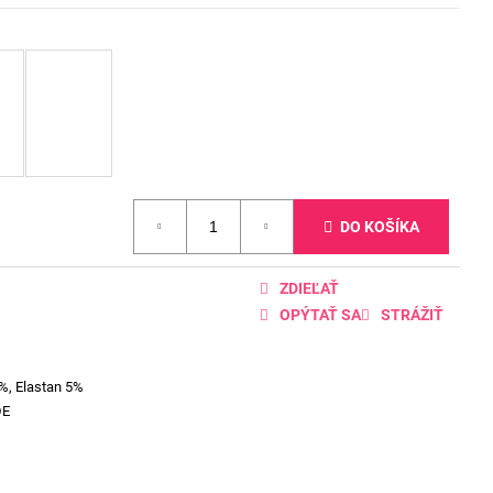
DO KOŠÍKA
ZDIEĽAŤ
OPÝTAŤ SA
STRÁŽIŤ
%, Elastan 5%
DE