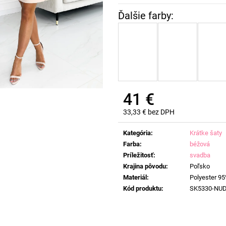
41 €
33,33 € bez DPH
Jednotková
cena:
Kategória
:
Krátke šaty
Farba
:
béžová
Príležitosť
:
svadba
Krajina pôvodu
:
Poľsko
Materiál
:
Polyester 95
Kód produktu
:
SK5330-NU