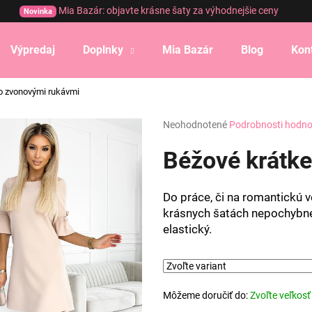
Mia Bazár: objavte krásne šaty za výhodnejšie ceny
Novinka
Výpredaj
Doplnky
Mia Bazár
Blog
Kon
Čo potrebujete nájsť?
o zvonovými rukávmi
Priemerné
Neohodnotené
Podrobnosti hodno
HĽADAŤ
hodnotenie
produktu
Béžové krátke
je
0,0
Odporúčame
z
Do práce, či na romantickú v
5
krásnych šatách nepochybne. 
hviezdičiek.
elastický.
Môžeme doručiť do:
Zvoľte veľkosť