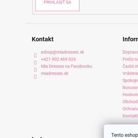
PRIHLÁSIŤ SA
Kontakt
Infor
eshop
@
miadresses.sk
Doprava
+421 902 469 024
Prečo n
Mia Dresses na Facebooku
Časté o
miadresses.sk
Vráteni
Spokojn
Bonuso
Hodnot
Obchod
Ochrana
Kontakt
Tento eshop 