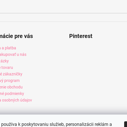
mácie pre vás
Pinterest
 a platba
akupovať u nás
tázky
e tovaru
é zákazníčky
vý program
enie obchodu
né podmienky
 osobných údajov
používa k poskytovaniu služieb, personalizácii reklám a