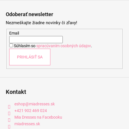
Z
á
Odoberať newsletter
p
Nezmeškajte žiadne novinky či zľavy!
ä
t
Email
i
Súhlasím so
spracúvaním osobných údajov
.
e
PRIHLÁSIŤ SA
Kontakt
eshop
@
miadresses.sk
+421 902 469 024
Mia Dresses na Facebooku
miadresses.sk