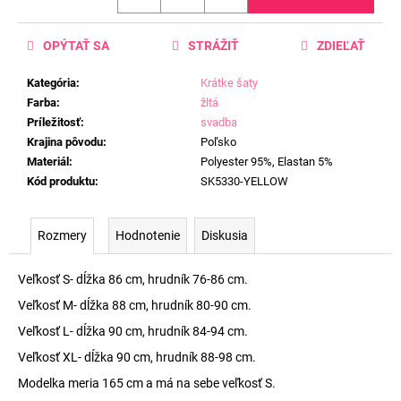
OPÝTAŤ SA
STRÁŽIŤ
ZDIEĽAŤ
Kategória
:
Krátke šaty
Farba
:
žltá
Príležitosť
:
svadba
Krajina pôvodu
:
Poľsko
Materiál
:
Polyester 95%, Elastan 5%
Kód produktu
:
SK5330-YELLOW
Rozmery
Hodnotenie
Diskusia
Veľkosť S- dĺžka 86 cm, hrudník 76-86 cm.
Veľkosť M- dĺžka 88 cm, hrudník 80-90 cm.
Veľkosť L- dĺžka 90 cm, hrudník 84-94 cm.
Veľkosť XL- dĺžka 90 cm, hrudník 88-98 cm.
Modelka meria 165 cm a má na sebe veľkosť S.