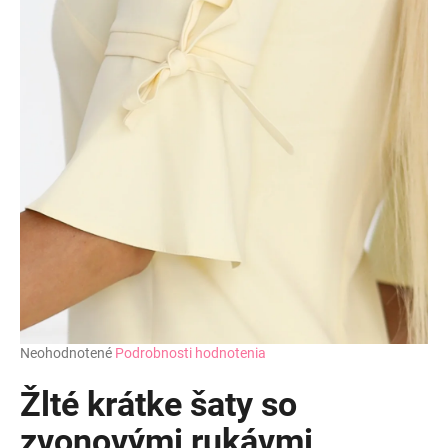
Priemerné
Neohodnotené
Podrobnosti hodnotenia
hodnotenie
produktu
Žlté krátke šaty so
je
0,0
zvonovými rukávmi
z