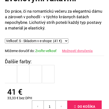
5
hviezdičiek.
Do práce, či na romantickú večeru za elegantnú dámu
a zároveň v pohodlí - v týchto krásnych šatách
nepochybne. Lichotivý strih poteší každý typ postavy
a materiál je elastický.
Môžeme doručiť do:
Zvoľte veľkosť
Možnosti doručenia
41 €
33,33 € bez DPH
Jednotková
DO KOŠÍKA
cena: