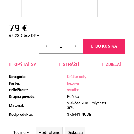
79 €
64,23 € bez DPH
Jednotková
DO KOŠÍKA
cena:
OPÝTAŤ SA
STRÁŽIŤ
ZDIEĽAŤ
Kategória
:
Krátke šaty
Farba
:
béžová
Príležitosť
:
svadba
Krajina pôvodu
:
Poľsko
Viskóza 70%, Polyester
Materiál
:
30%
Kód produktu
:
SK5441-NUDE
Rozmery
Hodnotenie
Diskusia