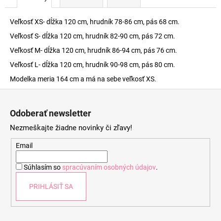
Veľkosť XS- dĺžka 120 cm, hrudník 78-86 cm, pás 68 cm.
Veľkosť S- dĺžka 120 cm, hrudník 82-90 cm, pás 72 cm.
Veľkosť M- dĺžka 120 cm, hrudník 86-94 cm, pás 76 cm.
Veľkosť L- dĺžka 120 cm, hrudník 90-98 cm, pás 80 cm.
Modelka meria 164 cm a má na sebe veľkosť XS.
Z
á
Odoberať newsletter
p
Nezmeškajte žiadne novinky či zľavy!
ä
t
Email
i
Súhlasím so
spracúvaním osobných údajov
.
e
PRIHLÁSIŤ SA