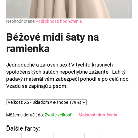
Priemerné
Neohodnotené
Podrobnosti hodnotenia
hodnotenie
produktu
Béžové midi šaty na
je
0,0
ramienka
z
5
hviezdičiek.
Jednoduché a zároveň sexi! V týchto krásnych
spoločenských šatách nepochybne zažiarite! Ľahký
padavý materiál vám zabezpečí pohodlie po celú noc.
Vzadu sa zapínajú zipsom.
Môžeme doručiť do:
Zvoľte veľkosť
Možnosti doručenia