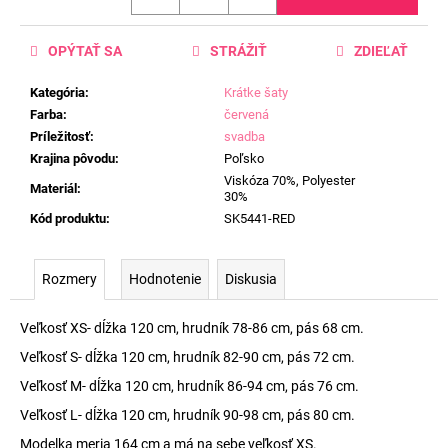
OPÝTAŤ SA
STRÁŽIŤ
ZDIEĽAŤ
Kategória
:
Krátke šaty
Farba
:
červená
Príležitosť
:
svadba
Krajina pôvodu
:
Poľsko
Viskóza 70%, Polyester
Materiál
:
30%
Kód produktu
:
SK5441-RED
Rozmery
Hodnotenie
Diskusia
Veľkosť XS- dĺžka 120 cm, hrudník 78-86 cm, pás 68 cm.
Veľkosť S- dĺžka 120 cm, hrudník 82-90 cm, pás 72 cm.
Veľkosť M- dĺžka 120 cm, hrudník 86-94 cm, pás 76 cm.
Veľkosť L- dĺžka 120 cm, hrudník 90-98 cm, pás 80 cm.
Modelka meria 164 cm a má na sebe veľkosť XS.