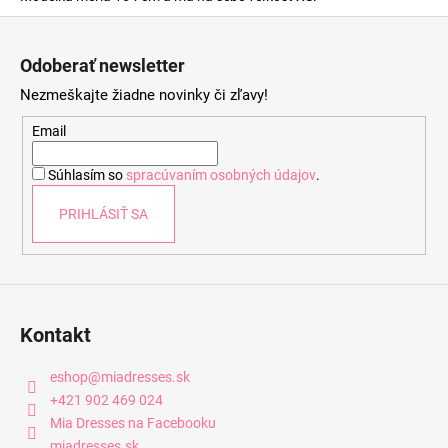
Z
á
Odoberať newsletter
p
Nezmeškajte žiadne novinky či zľavy!
ä
t
Email
i
Súhlasím so
spracúvaním osobných údajov
.
e
PRIHLÁSIŤ SA
Kontakt
eshop
@
miadresses.sk
+421 902 469 024
Mia Dresses na Facebooku
miadresses.sk