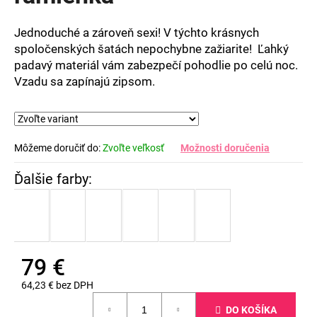
5
hviezdičiek.
Jednoduché a zároveň sexi! V týchto krásnych
spoločenských šatách nepochybne zažiarite! Ľahký
padavý materiál vám zabezpečí pohodlie po celú noc.
Vzadu sa zapínajú zipsom.
Môžeme doručiť do:
Zvoľte veľkosť
Možnosti doručenia
79 €
64,23 € bez DPH
Jednotková
DO KOŠÍKA
cena: