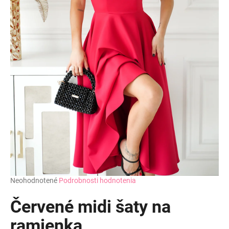
Priemerné
Neohodnotené
Podrobnosti hodnotenia
hodnotenie
produktu
Červené midi šaty na
je
0,0
ramienka
z