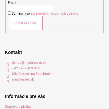
t
Email
i
Súhlasím so
spracúvaním osobných údajov
.
e
PRIHLÁSIŤ SA
Kontakt
eshop
@
miadresses.sk
+421 902 469 024
Mia Dresses na Facebooku
miadresses.sk
Informácie pre vás
Doprava a platba