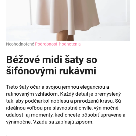
Priemerné
Neohodnotené
Podrobnosti hodnotenia
hodnotenie
produktu
Béžové midi šaty so
je
0,0
šifónovými rukávmi
z
5
hviezdičiek.
Tieto šaty očaria svojou jemnou eleganciou a
rafinovaným vzhľadom. Každý detail je premyslený
tak, aby podčiarkol noblesu a prirodzenú krásu. Sú
ideálnou voľbou pre slávnostné chvíle, výnimočné
udalosti aj momenty, keď chcete pôsobiť upravene a
výnimočne. Vzadu sa zapínajú zipsom.