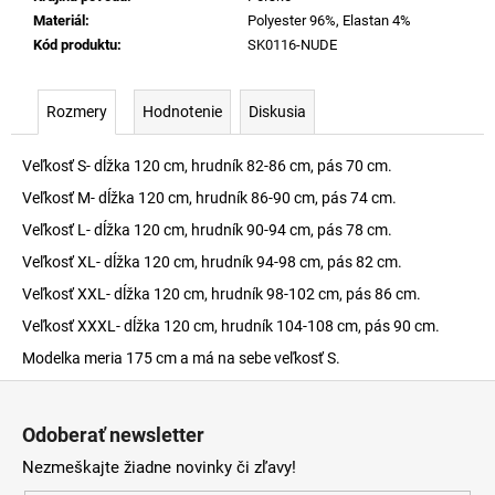
Materiál
:
Polyester 96%, Elastan 4%
Kód produktu
:
SK0116-NUDE
Rozmery
Hodnotenie
Diskusia
Veľkosť S- dĺžka 120 cm, hrudník 82-86 cm, pás 70 cm.
Veľkosť M- dĺžka 120 cm, hrudník 86-90 cm, pás 74 cm.
Veľkosť L- dĺžka 120 cm, hrudník 90-94 cm, pás 78 cm.
Veľkosť XL- dĺžka 120 cm, hrudník 94-98 cm, pás 82 cm.
Veľkosť XXL- dĺžka 120 cm, hrudník 98-102 cm, pás 86 cm.
Veľkosť XXXL- dĺžka 120 cm, hrudník 104-108 cm, pás 90 cm.
Modelka meria 175 cm a má na sebe veľkosť S.
Z
á
Odoberať newsletter
p
Nezmeškajte žiadne novinky či zľavy!
ä