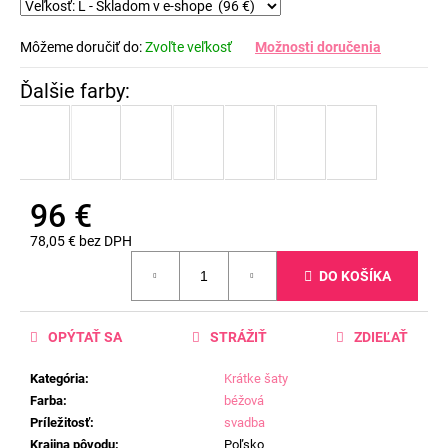
Môžeme doručiť do:
Zvoľte veľkosť
Možnosti doručenia
96 €
78,05 € bez DPH
Jednotková
DO KOŠÍKA
cena:
OPÝTAŤ SA
STRÁŽIŤ
ZDIEĽAŤ
Kategória
:
Krátke šaty
Farba
:
béžová
Príležitosť
:
svadba
Krajina pôvodu
:
Poľsko