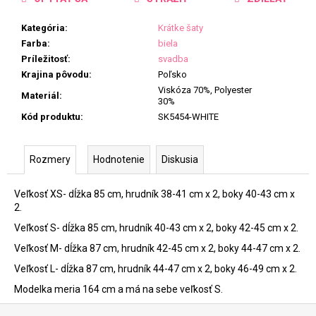
Kategória
:
Krátke šaty
Farba
:
biela
Príležitosť
:
svadba
Krajina pôvodu
:
Poľsko
Viskóza 70%, Polyester
Materiál
:
30%
Kód produktu
:
SK5454-WHITE
Rozmery
Hodnotenie
Diskusia
Veľkosť XS- dĺžka 85 cm, hrudník 38-41 cm x 2, boky 40-43 cm x
2.
Veľkosť S- dĺžka 85 cm, hrudník 40-43 cm x 2, boky 42-45 cm x 2.
Veľkosť M- dĺžka 87 cm, hrudník 42-45 cm x 2, boky 44-47 cm x 2.
Veľkosť L- dĺžka 87 cm, hrudník 44-47 cm x 2, boky 46-49 cm x 2.
Modelka meria 164 cm a má na sebe veľkosť S.
Z