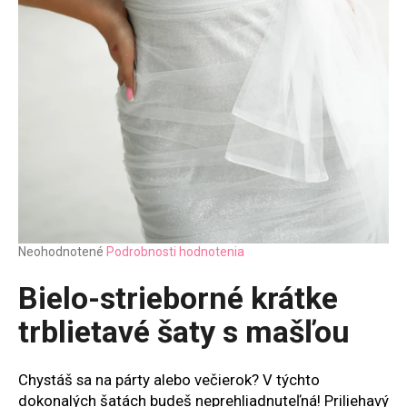
Priemerné
Neohodnotené
Podrobnosti hodnotenia
hodnotenie
produktu
Bielo-strieborné krátke
je
0,0
trblietavé šaty s mašľou
z
5
hviezdičiek.
Chystáš sa na párty alebo večierok? V týchto
dokonalých šatách budeš neprehliadnuteľná! Priliehavý