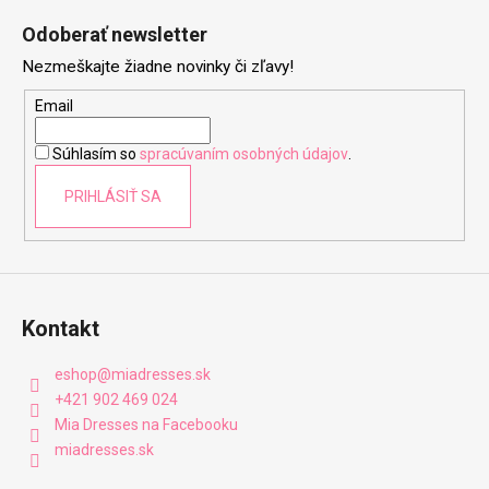
á
Odoberať newsletter
p
Nezmeškajte žiadne novinky či zľavy!
ä
t
Email
i
Súhlasím so
spracúvaním osobných údajov
.
e
PRIHLÁSIŤ SA
Kontakt
eshop
@
miadresses.sk
+421 902 469 024
Mia Dresses na Facebooku
miadresses.sk