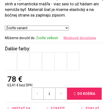
strih a romantická mašľa - viac sexi to už hádam ani
nemôže byť. Materiál šiat je mierne elastický a na
bočnej strane sa zapínajú zipsom.
Môžeme doručiť do:
Zvoľte veľkosť
Možnosti doručenia
78 €
63,41 € bez DPH
Jednotková
DO KOŠÍKA
cena:
OPÝTAŤ SA
STRÁŽIŤ
ZDIEĽAŤ