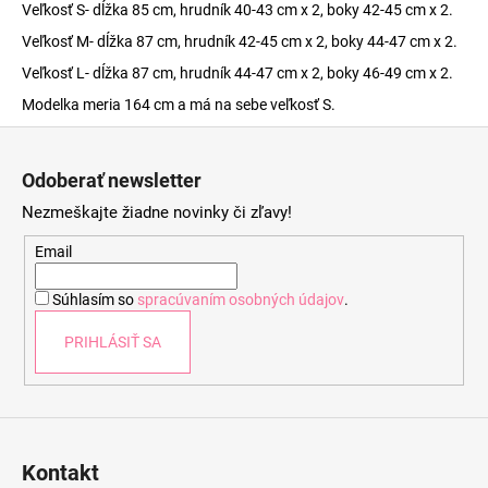
Veľkosť S- dĺžka 85 cm, hrudník 40-43 cm x 2, boky 42-45 cm x 2.
Veľkosť M- dĺžka 87 cm, hrudník 42-45 cm x 2, boky 44-47 cm x 2.
Veľkosť L- dĺžka 87 cm, hrudník 44-47 cm x 2, boky 46-49 cm x 2.
Modelka meria 164 cm a má na sebe veľkosť S.
Z
á
Odoberať newsletter
p
Nezmeškajte žiadne novinky či zľavy!
ä
t
Email
i
Súhlasím so
spracúvaním osobných údajov
.
e
PRIHLÁSIŤ SA
Kontakt