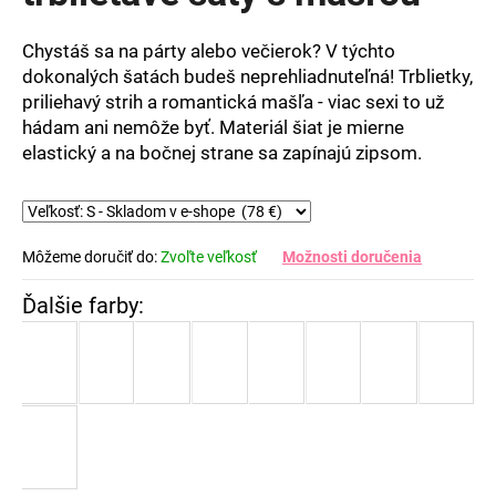
5
hviezdičiek.
Chystáš sa na párty alebo večierok? V týchto
dokonalých šatách budeš neprehliadnuteľná! Trblietky,
priliehavý strih a romantická mašľa - viac sexi to už
hádam ani nemôže byť. Materiál šiat je mierne
elastický a na bočnej strane sa zapínajú zipsom.
Môžeme doručiť do:
Zvoľte veľkosť
Možnosti doručenia