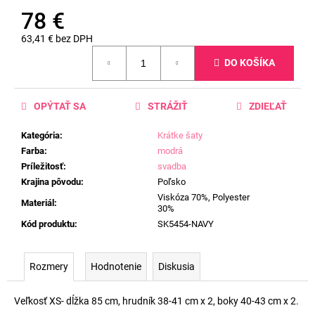
78 €
63,41 € bez DPH
Jednotková
DO KOŠÍKA
cena:
OPÝTAŤ SA
STRÁŽIŤ
ZDIEĽAŤ
Kategória
:
Krátke šaty
Farba
:
modrá
Príležitosť
:
svadba
Krajina pôvodu
:
Poľsko
Viskóza 70%, Polyester
Materiál
:
30%
Kód produktu
:
SK5454-NAVY
Rozmery
Hodnotenie
Diskusia
Veľkosť XS- dĺžka 85 cm, hrudník 38-41 cm x 2, boky 40-43 cm x 2.