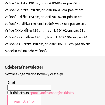
Veľkosť S- dĺžka 120 cm, hrudník 82-86 cm, pás 66 cm.
Veľkosť M- dĺžka 120 cm, hrudník 86-90 cm, pás 72 cm.
Veľkosť L- dĺžka 124 cm, hrudník 90-94 cm, pás 76 cm.
Veľkosť XL- dĺžka 126 cm, hrudník 94-98 cm, pás 80 cm.
Veľkosť XXL- dĺžka 126 cm, hrudník 98-102 cm, pás 84 cm.
Veľkosť XXXL- dĺžka 128 cm, hrudník 102-106 cm, pás 90 cm.
Veľkosť 4XL- dĺžka 130 cm, hrudník 106-110 cm, pás 96 cm.
Modelka má na sebe veľkosť S.
Z
á
Odoberať newsletter
p
Nezmeškajte žiadne novinky či zľavy!
ä
t
Email
i
Súhlasím so
spracúvaním osobných údajov
.
e
PRIHLÁSIŤ SA