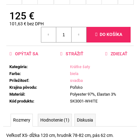
125 €
101,63 € bez DPH
Jednotková
DO KOŠÍKA
cena:
OPÝTAŤ SA
STRÁŽIŤ
ZDIEĽAŤ
Kategória
:
Krátke šaty
Farba
:
biela
Príležitosť
:
svadba
Krajina pôvodu
:
Poľsko
Materiál
:
Polyester 97%, Elastan 3%
Kód produktu
:
SK3001-WHITE
Rozmery
Hodnotenie (1)
Diskusia
Veľkosť XS- dĺžka 120 cm, hrudník 78-82 cm, pás 62 cm.