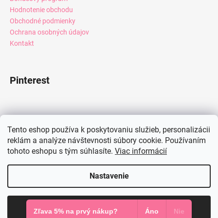
Hodnotenie obchodu
Obchodné podmienky
Ochrana osobných údajov
Kontakt
Pinterest
Facebook
Tento eshop používa k poskytovaniu služieb, personalizácii
reklám a analýze návštevnosti súbory cookie. Používaním
tohoto eshopu s tým súhlasíte.
Viac informácií
Instagram
Nastavenie
Vytvoril Shoptet
Súhlasím
Copyright 2026
Mia Dresses
. Všetky práva vyhradené.
Zľava 5% na prvý nákup?
Áno
Nie