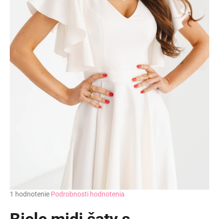
Priemerné
1 hodnotenie
Podrobnosti hodnotenia
hodnotenie
produktu
Biele midi šaty s