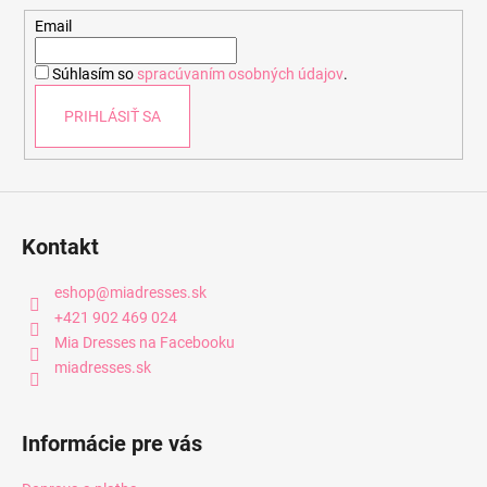
t
Email
i
Súhlasím so
spracúvaním osobných údajov
.
e
PRIHLÁSIŤ SA
Kontakt
eshop
@
miadresses.sk
+421 902 469 024
Mia Dresses na Facebooku
miadresses.sk
Informácie pre vás