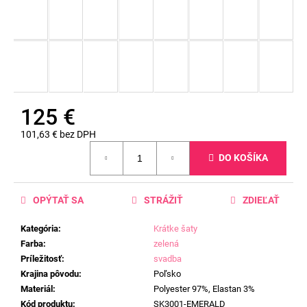
125 €
101,63 € bez DPH
Jednotková
DO KOŠÍKA
cena:
OPÝTAŤ SA
STRÁŽIŤ
ZDIEĽAŤ
Kategória
:
Krátke šaty
Farba
:
zelená
Príležitosť
:
svadba
Krajina pôvodu
:
Poľsko
Materiál
:
Polyester 97%, Elastan 3%
Kód produktu
:
SK3001-EMERALD