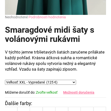
Priemerné
Neohodnotené
Podrobnosti hodnotenia
hodnotenie
produktu
Smaragdové midi šaty s
je
0,0
volánovými rukávmi
z
5
hviezdičiek.
V týchto jemne trblietavých šatách zaručene prilákate
každý pohľad. Krásna áčková sukňa a romantické
volánové rukávy spolu vytvoria nežný a elegantný
vzhľad. Vzadu sa šaty zapínajú zipsom.
Môžeme doručiť do:
Zvoľte veľkosť
Možnosti doručenia