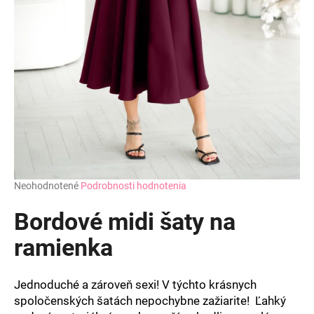
á
j
s
ť
?
HĽADAŤ
Priemerné
Neohodnotené
Podrobnosti hodnotenia
hodnotenie
produktu
Bordové midi šaty na
O
je
d
0,0
ramienka
z
p
5
o
hviezdičiek.
r
Jednoduché a zároveň sexi! V týchto krásnych
ú
spoločenských šatách nepochybne zažiarite! Ľahký