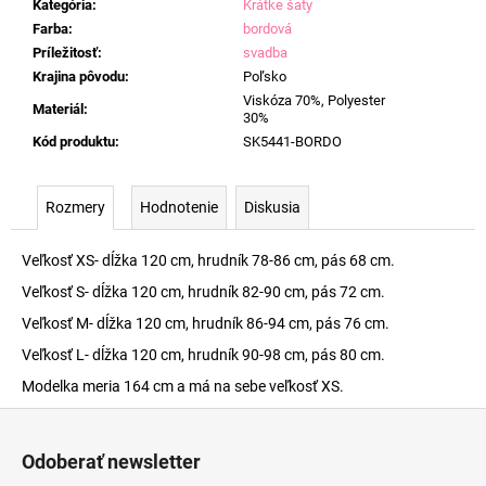
Kategória
:
Krátke šaty
Farba
:
bordová
Príležitosť
:
svadba
Krajina pôvodu
:
Poľsko
Viskóza 70%, Polyester
Materiál
:
30%
Kód produktu
:
SK5441-BORDO
Rozmery
Hodnotenie
Diskusia
Veľkosť XS- dĺžka 120 cm, hrudník 78-86 cm, pás 68 cm.
Veľkosť S- dĺžka 120 cm, hrudník 82-90 cm, pás 72 cm.
Veľkosť M- dĺžka 120 cm, hrudník 86-94 cm, pás 76 cm.
Veľkosť L- dĺžka 120 cm, hrudník 90-98 cm, pás 80 cm.
Modelka meria 164 cm a má na sebe veľkosť XS.
Z
á
Odoberať newsletter
p