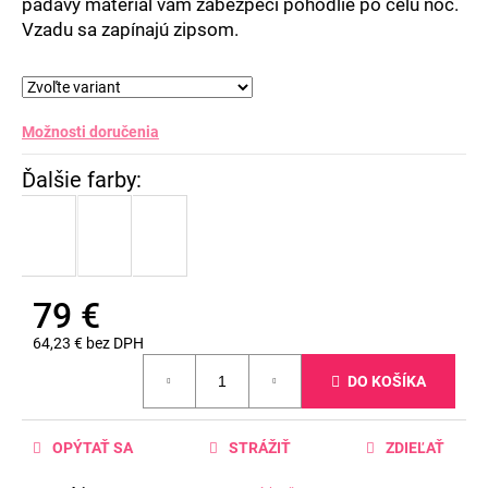
č
padavý materiál vám zabezpečí pohodlie po celú noc.
a
Vzadu sa zapínajú zipsom.
m
e
Možnosti doručenia
79 €
64,23 € bez DPH
Jednotková
DO KOŠÍKA
cena:
OPÝTAŤ SA
STRÁŽIŤ
ZDIEĽAŤ