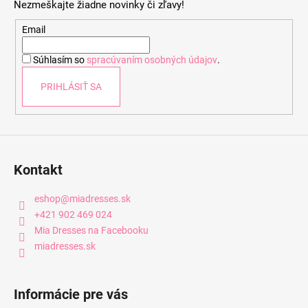
Nezmeškajte žiadne novinky či zľavy!
ä
t
Email
i
Súhlasím so
spracúvaním osobných údajov
.
e
PRIHLÁSIŤ SA
Kontakt
eshop
@
miadresses.sk
+421 902 469 024
Mia Dresses na Facebooku
miadresses.sk
Informácie pre vás