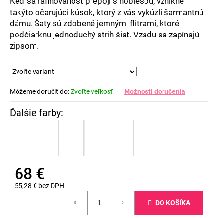
Keď sa rafinovanosť prepojí s noblesou, vznikne
takýto očarujúci kúsok, ktorý z vás vykúzli šarmantnú
dámu. Šaty sú zdobené jemnými flitrami, ktoré
podčiarknu jednoduchý strih šiat. Vzadu sa zapínajú
zipsom.
Môžeme doručiť do:
Zvoľte veľkosť
Možnosti doručenia
68 €
55,28 € bez DPH
Jednotková
DO KOŠÍKA
cena: