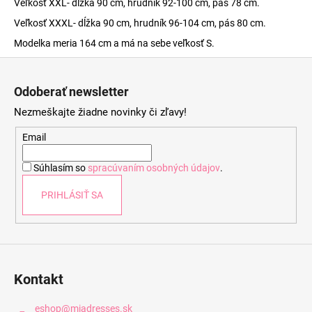
Veľkosť XXL- dĺžka 90 cm, hrudník 92-100 cm, pás 78 cm.
Veľkosť XXXL- dĺžka 90 cm, hrudník 96-104 cm, pás 80 cm.
Modelka meria 164 cm a má na sebe veľkosť S.
Z
á
Odoberať newsletter
p
Nezmeškajte žiadne novinky či zľavy!
ä
t
Email
i
Súhlasím so
spracúvaním osobných údajov
.
e
PRIHLÁSIŤ SA
Kontakt
eshop
@
miadresses.sk