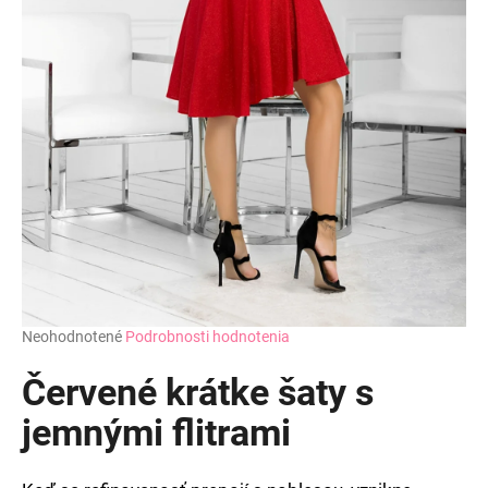
Priemerné
Neohodnotené
Podrobnosti hodnotenia
hodnotenie
produktu
Červené krátke šaty s
je
0,0
jemnými flitrami
z
5
hviezdičiek.