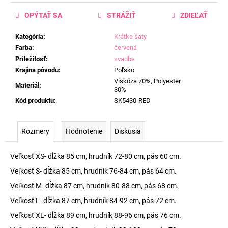
OPÝTAŤ SA
STRÁŽIŤ
ZDIEĽAŤ
Kategória
:
Krátke šaty
Farba
:
červená
Príležitosť
:
svadba
Krajina pôvodu
:
Poľsko
Viskóza 70%, Polyester
Materiál
:
30%
Kód produktu
:
SK5430-RED
Rozmery
Hodnotenie
Diskusia
Veľkosť XS- dĺžka 85 cm, hrudník 72-80 cm, pás 60 cm.
Veľkosť S- dĺžka 85 cm, hrudník 76-84 cm, pás 64 cm.
Veľkosť M- dĺžka 87 cm, hrudník 80-88 cm, pás 68 cm.
Veľkosť L- dĺžka 87 cm, hrudník 84-92 cm, pás 72 cm.
Veľkosť XL- dĺžka 89 cm, hrudník 88-96 cm, pás 76 cm.