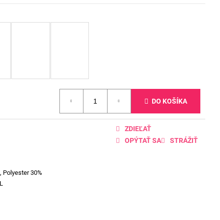
DO KOŠÍKA
ZDIEĽAŤ
OPÝTAŤ SA
STRÁŽIŤ
, Polyester 30%
L