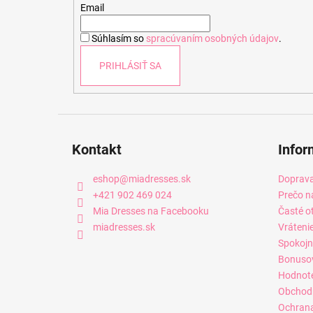
t
Email
i
Súhlasím so
spracúvaním osobných údajov
.
e
PRIHLÁSIŤ SA
Kontakt
Infor
eshop
@
miadresses.sk
Doprava
+421 902 469 024
Prečo n
Mia Dresses na Facebooku
Časté o
miadresses.sk
Vráteni
Spokojn
Bonuso
Hodnot
Obchod
Ochrana