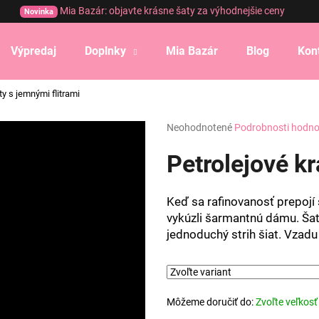
Mia Bazár: objavte krásne šaty za výhodnejšie ceny
Novinka
Výpredaj
Doplnky
Mia Bazár
Blog
Kon
Čo potrebujete nájsť?
ty s jemnými flitrami
Priemerné
Neohodnotené
Podrobnosti hodno
HĽADAŤ
hodnotenie
produktu
Petrolejové kr
je
0,0
Odporúčame
z
Keď sa rafinovanosť prepojí 
5
vykúzli šarmantnú dámu. Šat
hviezdičiek.
jednoduchý strih šiat. Vzadu
Môžeme doručiť do:
Zvoľte veľkosť