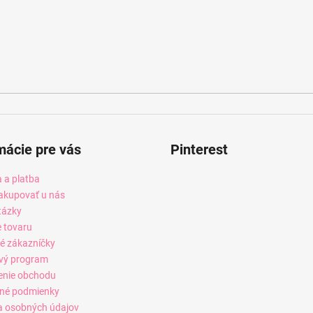
mácie pre vás
Pinterest
 a platba
akupovať u nás
tázky
e tovaru
é zákazníčky
vý program
enie obchodu
né podmienky
 osobných údajov