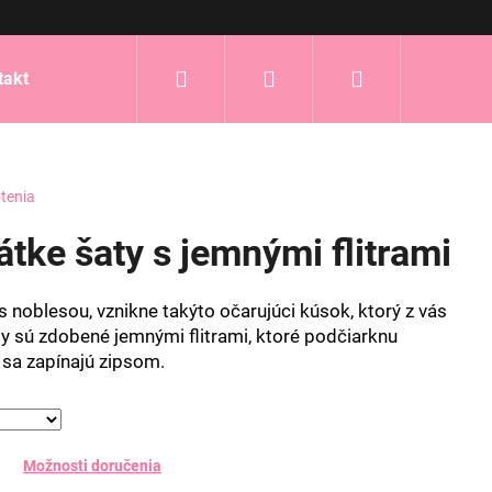
Hľadať
Prihlásenie
Nákupný
takt
košík
tenia
átke šaty s jemnými flitrami
s noblesou, vznikne takýto očarujúci kúsok, ktorý z vás
y sú zdobené jemnými flitrami, ktoré podčiarknu
 sa zapínajú zipsom.
Možnosti doručenia