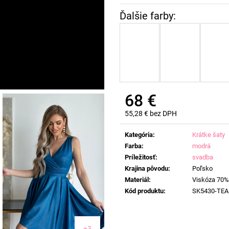
68 €
55,28 € bez DPH
Jednotková
cena:
Kategória
:
Krátke šaty
Farba
:
modrá
Príležitosť
:
svadba
Krajina pôvodu
:
Poľsko
Materiál
:
Viskóza 70%
Kód produktu
:
SK5430-TEA
+3