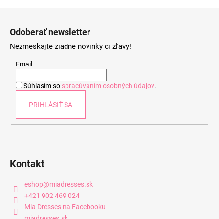
Z
á
Odoberať newsletter
p
Nezmeškajte žiadne novinky či zľavy!
ä
t
Email
i
Súhlasím so
spracúvaním osobných údajov
.
e
PRIHLÁSIŤ SA
Kontakt
eshop
@
miadresses.sk
+421 902 469 024
Mia Dresses na Facebooku
miadresses.sk