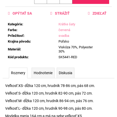
OPÝTAŤ SA
STRÁŽIŤ
ZDIEĽAŤ
Kategória
:
Krátke šaty
Farba
:
červená
Príležitosť
:
svadba
Krajina pôvodu
:
Poľsko
Viskóza 70%, Polyester
Materiál
:
30%
Kód produktu
:
SK5441-RED
Rozmery
Hodnotenie
Diskusia
Veľkosť XS- dĺžka 120 cm, hrudník 78-86 cm, pás 68 cm.
Veľkosť S- dĺžka 120 cm, hrudník 82-90 cm, pás 72 cm.
Veľkosť M- dĺžka 120 cm, hrudník 86-94 cm, pás 76 cm.
Veľkosť L- dĺžka 120 cm, hrudník 90-98 cm, pás 80 cm.
Modelka meria 164 cm a má na sebe veľkosť XS.