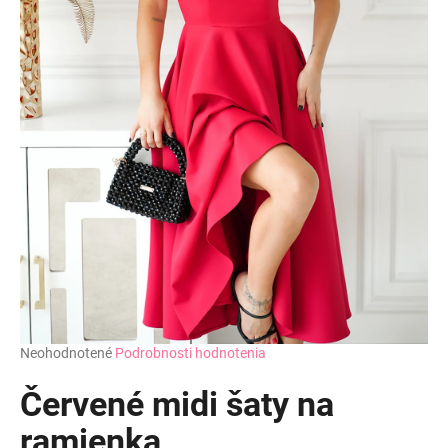
Priemerné
Neohodnotené
Podrobnosti hodnotenia
hodnotenie
produktu
Červené midi šaty na
je
0,0
ramienka
z