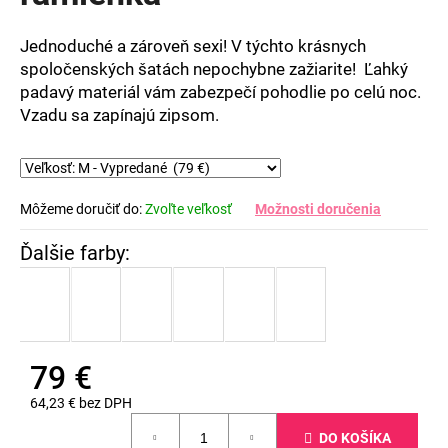
5
hviezdičiek.
Jednoduché a zároveň sexi! V týchto krásnych
spoločenských šatách nepochybne zažiarite! Ľahký
padavý materiál vám zabezpečí pohodlie po celú noc.
Vzadu sa zapínajú zipsom.
Môžeme doručiť do:
Zvoľte veľkosť
Možnosti doručenia
79 €
64,23 € bez DPH
Jednotková
DO KOŠÍKA
cena: