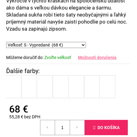
Vykročte v týchto kráskach na spoločenskú udalosť
ako dáma s veľkou dávkou elegancie a šarmu.
Skladaná sukňa robí tieto šaty neobyčajnými a ľahký
príjemný materiál navyše zaistí pohodlie po celú noc.
Vzadu sa zapínajú zipsom.
Môžeme doručiť do:
Zvoľte veľkosť
Možnosti doručenia
68 €
55,28 € bez DPH
Jednotková
DO KOŠÍKA
cena: