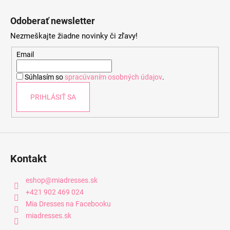
Z
á
Odoberať newsletter
p
Nezmeškajte žiadne novinky či zľavy!
ä
t
Email
i
Súhlasím so
spracúvaním osobných údajov
.
e
PRIHLÁSIŤ SA
Kontakt
eshop
@
miadresses.sk
+421 902 469 024
Mia Dresses na Facebooku
miadresses.sk