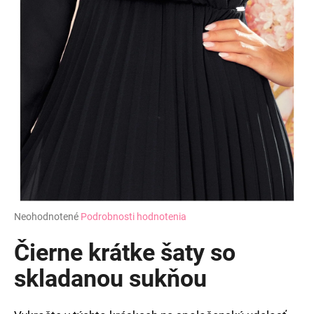
Priemerné
Neohodnotené
Podrobnosti hodnotenia
hodnotenie
produktu
Čierne krátke šaty so
je
0,0
skladanou sukňou
z
5
hviezdičiek.