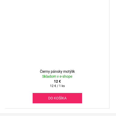
Čierny pánsky motýlik
Skladom v e-shope
12 €
Jednotková
12 € / 1 ks
cena:
DO KOŠÍKA