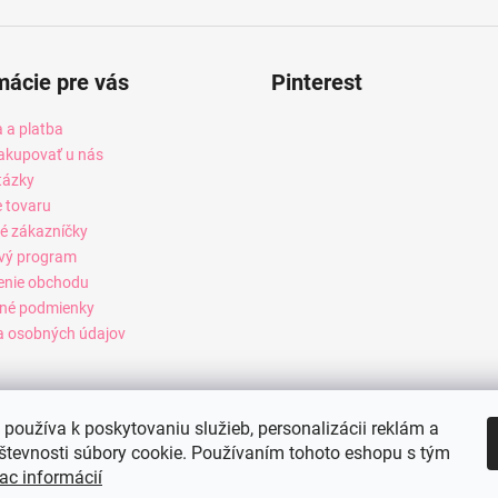
mácie pre vás
Pinterest
 a platba
akupovať u nás
tázky
e tovaru
é zákazníčky
vý program
enie obchodu
né podmienky
 osobných údajov
používa k poskytovaniu služieb, personalizácii reklám a
števnosti súbory cookie. Používaním tohoto eshopu s tým
ac informácií