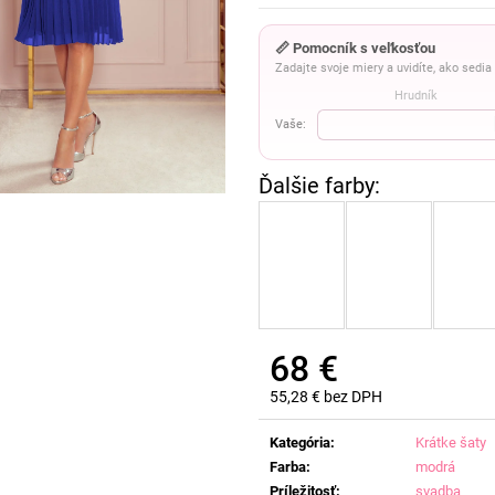
📏 Pomocník s veľkosťou
Zadajte svoje miery a uvidíte, ako sedi
Hrudník
Vaše:
68 €
55,28 € bez DPH
Jednotková
cena:
Kategória
:
Krátke šaty
Farba
:
modrá
Príležitosť
:
svadba