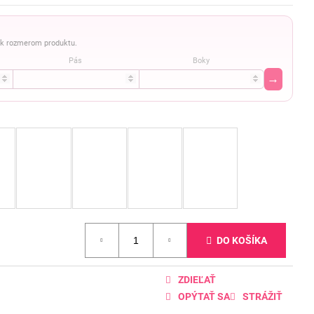
a k rozmerom produktu.
Pás
Boky
→
DO KOŠÍKA
ZDIEĽAŤ
OPÝTAŤ SA
STRÁŽIŤ