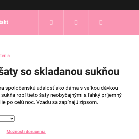
Hľadať
Prihlásenie
Nákupný
takt
košík
tenia
šaty so skladanou sukňou
 na spoločenskú udalosť ako dáma s veľkou dávkou
 sukňa robí tieto šaty neobyčajnými a ľahký príjemný
lie po celú noc. Vzadu sa zapínajú zipsom.
Možnosti doručenia