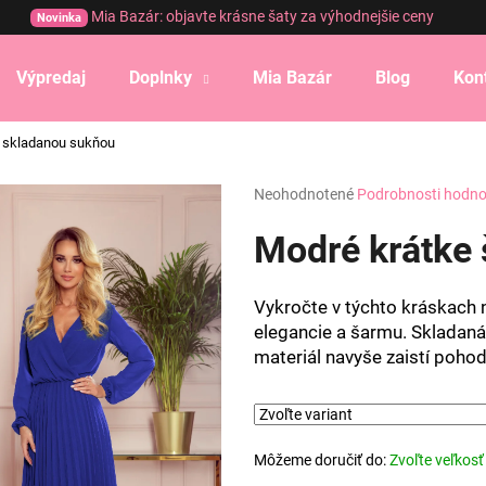
Mia Bazár: objavte krásne šaty za výhodnejšie ceny
Novinka
Výpredaj
Doplnky
Mia Bazár
Blog
Kon
Čo potrebujete nájsť?
o skladanou sukňou
Priemerné
Neohodnotené
Podrobnosti hodno
HĽADAŤ
hodnotenie
produktu
Modré krátke 
je
0,0
Odporúčame
z
Vykročte v týchto kráskach
5
elegancie a šarmu. Skladaná
hviezdičiek.
materiál navyše zaistí pohod
Môžeme doručiť do:
Zvoľte veľkosť