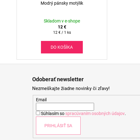
Modrý pánsky motýlik
Skladom v e-shope
12 €
Jednotková
12 € / 1 ks
cena:
DO KOŠÍKA
Z
á
Odoberať newsletter
p
Nezmeškajte žiadne novinky či zľavy!
ä
t
Email
i
Súhlasím so
spracúvaním osobných údajov
.
e
PRIHLÁSIŤ SA