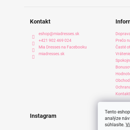
Kontakt
Infor
eshop
@
miadresses.sk
Doprava
+421 902 469 024
Prečo n
Mia Dresses na Facebooku
Časté o
miadresses.sk
Vráteni
Spokojn
Bonuso
Hodnot
Obchod
Ochrana
Kontakt
Tento eshop 
Instagram
analýze náv
súhlasíte.
Vi