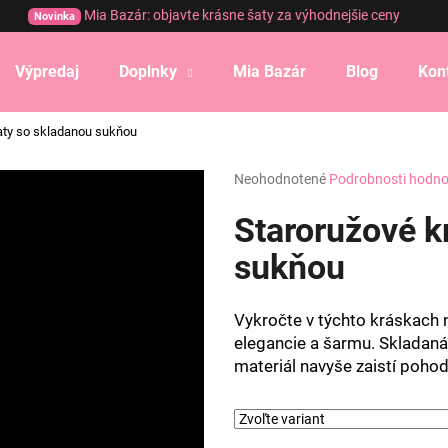
Mia Bazár: objavte krásne šaty za výhodnejšie ceny
Novinka
Výpredaj
Doplnky
Mia Bazár
Blog
Kon
Čo potrebujete nájsť?
aty so skladanou sukňou
Priemerné
Neohodnotené
Podrobnosti hodno
HĽADAŤ
hodnotenie
produktu
Staroružové k
je
0,0
sukňou
Odporúčame
z
5
hviezdičiek.
Vykročte v týchto kráskach
elegancie a šarmu. Skladaná
materiál navyše zaistí pohod