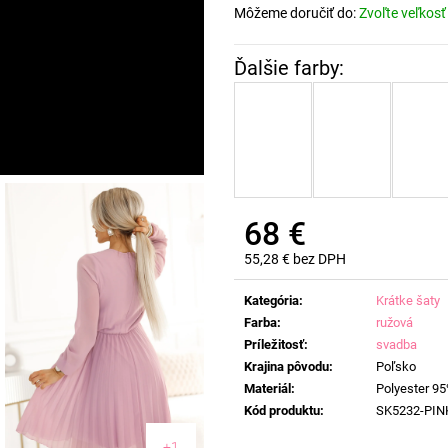
Môžeme doručiť do:
Zvoľte veľkosť
68 €
55,28 € bez DPH
Jednotková
cena:
Kategória
:
Krátke šaty
Farba
:
ružová
Príležitosť
:
svadba
Krajina pôvodu
:
Poľsko
Materiál
:
Polyester 95
Kód produktu
:
SK5232-PIN
+1