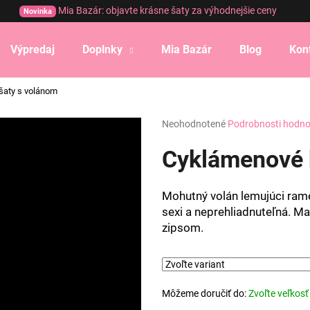
Mia Bazár: objavte krásne šaty za výhodnejšie ceny
Novinka
Výpredaj
Doplnky
Mia Bazár
Blog
Kon
Čo potrebujete nájsť?
šaty s volánom
Priemerné
Neohodnotené
Podrobnosti hodno
HĽADAŤ
hodnotenie
produktu
Cyklámenové k
je
0,0
Odporúčame
z
Mohutný volán lemujúci rame
5
sexi a neprehliadnuteľná. Mat
hviezdičiek.
zipsom.
Môžeme doručiť do:
Zvoľte veľkosť