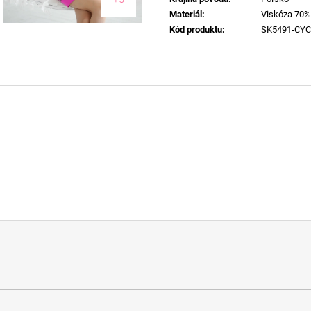
Materiál
:
Viskóza 70%
Kód produktu
:
SK5491-CYC