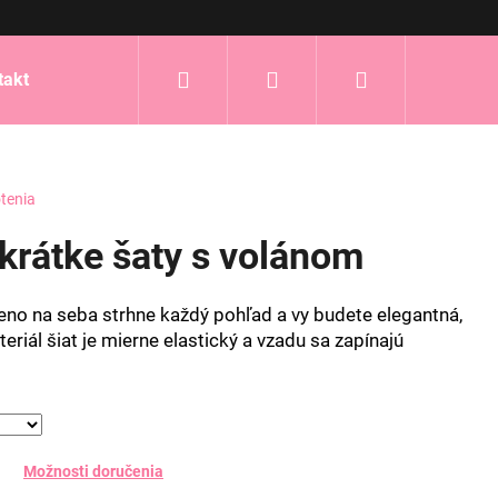
Hľadať
Prihlásenie
Nákupný
takt
košík
tenia
rátke šaty s volánom
no na seba strhne každý pohľad a vy budete elegantná,
eriál šiat je mierne elastický a vzadu sa zapínajú
Možnosti doručenia