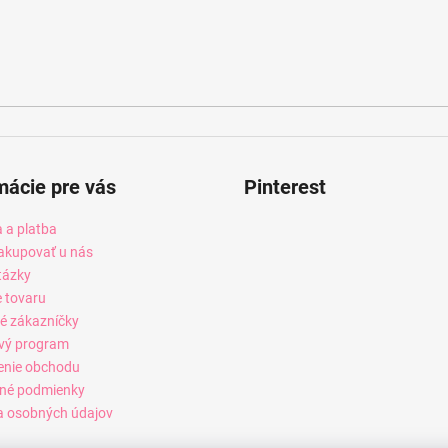
mácie pre vás
Pinterest
 a platba
akupovať u nás
tázky
e tovaru
é zákazníčky
vý program
enie obchodu
né podmienky
 osobných údajov