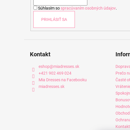
i
Súhlasím so
spracúvaním osobných údajov
.
e
PRIHLÁSIŤ SA
Kontakt
Infor
eshop
@
miadresses.sk
Doprava
+421 902 469 024
Prečo n
Mia Dresses na Facebooku
Časté o
miadresses.sk
Vráteni
Spokojn
Bonuso
Hodnot
Obchod
Ochrana
Kontakt