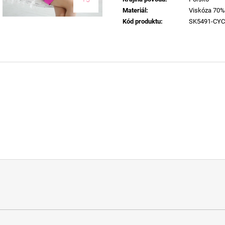
Materiál
:
Viskóza 70%
Kód produktu
:
SK5491-CYC