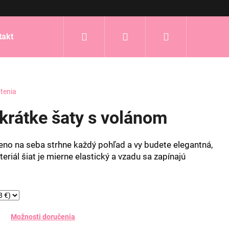
Hľadať
Prihlásenie
Nákupný
takt
košík
tenia
rátke šaty s volánom
no na seba strhne každý pohľad a vy budete elegantná,
eriál šiat je mierne elastický a vzadu sa zapínajú
Možnosti doručenia