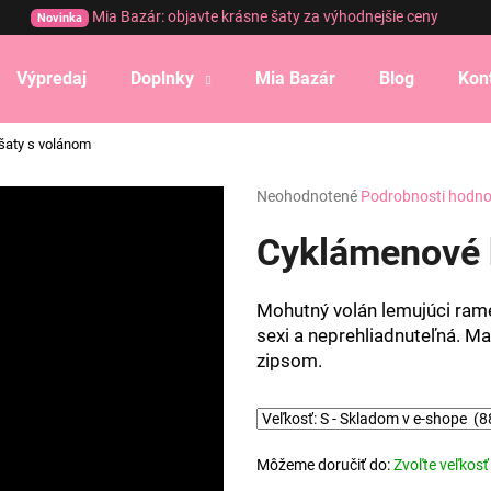
Mia Bazár: objavte krásne šaty za výhodnejšie ceny
Novinka
Výpredaj
Doplnky
Mia Bazár
Blog
Kon
Čo potrebujete nájsť?
šaty s volánom
Priemerné
Neohodnotené
Podrobnosti hodno
HĽADAŤ
hodnotenie
produktu
Cyklámenové k
je
0,0
Odporúčame
z
Mohutný volán lemujúci rame
5
sexi a neprehliadnuteľná. Mat
hviezdičiek.
zipsom.
Môžeme doručiť do:
Zvoľte veľkosť