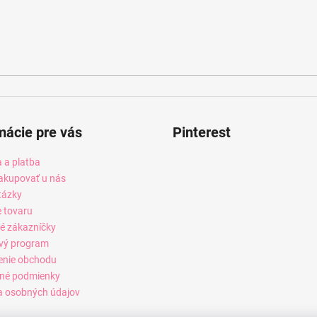
mácie pre vás
Pinterest
 a platba
akupovať u nás
tázky
e tovaru
é zákazníčky
vý program
enie obchodu
né podmienky
 osobných údajov