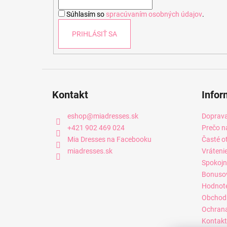
i
Súhlasím so
spracúvaním osobných údajov
.
e
PRIHLÁSIŤ SA
Kontakt
Infor
eshop
@
miadresses.sk
Doprava
+421 902 469 024
Prečo n
Mia Dresses na Facebooku
Časté o
miadresses.sk
Vráteni
Spokojn
Bonuso
Hodnot
Obchod
Ochrana
Kontakt