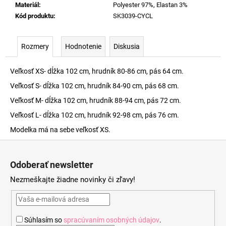
Materiál
:
Polyester 97%, Elastan 3%
Kód produktu
:
SK3039-CYCL
Rozmery
Hodnotenie
Diskusia
Veľkosť XS- dĺžka 102 cm, hrudník 80-86 cm, pás 64 cm.
Veľkosť S- dĺžka 102 cm, hrudník 84-90 cm, pás 68 cm.
Veľkosť M- dĺžka 102 cm, hrudník 88-94 cm, pás 72 cm.
Veľkosť L- dĺžka 102 cm, hrudník 92-98 cm, pás 76 cm.
Modelka má na sebe veľkosť XS.
Z
á
Odoberať newsletter
p
Nezmeškajte žiadne novinky či zľavy!
ä
t
i
Súhlasím so
spracúvaním osobných údajov
.
e