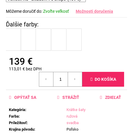
Môžeme doručiť do:
Zvoľte veľkosť
Možnosti doručenia
139 €
113,01 € bez DPH
Jednotková
DO KOŠÍKA
cena:
OPÝTAŤ SA
STRÁŽIŤ
ZDIEĽAŤ
Kategória
:
Krátke šaty
Farba
:
ružová
Príležitosť
:
svadba
Krajina pôvodu
:
Poľsko