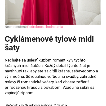
Priemerné
Neohodnotené
Podrobnosti hodnotenia
hodnotenie
produktu
Cyklámenové tylové midi
je
0,0
šaty
z
5
hviezdičiek.
Nechajte sa uniesť kúzlom romantiky v týchto
krásnych midi šatách. Každý detail týchto šiat je
navrhnutý tak, aby ste sa cítili krásne, sebavedomo a
výnimočne. Sú ideálnou voľbou na svadby, záhradné
oslavy či romantické večery, keď chcete zažiariť
prirodzenou krásou a pôvabom. Vzadu na sukni sa
zapínajú zipsom.