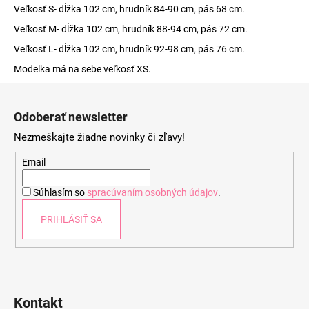
Veľkosť S- dĺžka 102 cm, hrudník 84-90 cm, pás 68 cm.
Veľkosť M- dĺžka 102 cm, hrudník 88-94 cm, pás 72 cm.
Veľkosť L- dĺžka 102 cm, hrudník 92-98 cm, pás 76 cm.
Modelka má na sebe veľkosť XS.
Z
á
Odoberať newsletter
p
Nezmeškajte žiadne novinky či zľavy!
ä
t
Email
i
Súhlasím so
spracúvaním osobných údajov
.
e
PRIHLÁSIŤ SA
Kontakt