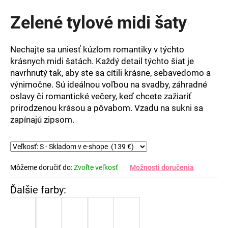
hodnotenie
produktu
Zelené tylové midi šaty
je
0,0
z
Nechajte sa uniesť kúzlom romantiky v týchto
5
krásnych midi šatách. Každý detail týchto šiat je
hviezdičiek.
navrhnutý tak, aby ste sa cítili krásne, sebavedomo a
výnimočne. Sú ideálnou voľbou na svadby, záhradné
oslavy či romantické večery, keď chcete zažiariť
prirodzenou krásou a pôvabom. Vzadu na sukni sa
zapínajú zipsom.
Môžeme doručiť do:
Zvoľte veľkosť
Možnosti doručenia