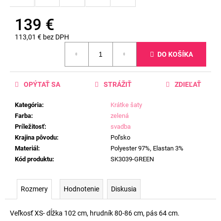
139 €
113,01 € bez DPH
Jednotková
DO KOŠÍKA
cena:
OPÝTAŤ SA
STRÁŽIŤ
ZDIEĽAŤ
Kategória
:
Krátke šaty
Farba
:
zelená
Príležitosť
:
svadba
Krajina pôvodu
:
Poľsko
Materiál
:
Polyester 97%, Elastan 3%
Kód produktu
:
SK3039-GREEN
Rozmery
Hodnotenie
Diskusia
Veľkosť XS- dĺžka 102 cm, hrudník 80-86 cm, pás 64 cm.