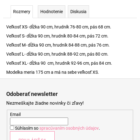
Rozmery
Hodnotenie
Diskusia
Veľkosť XS- dĺžka 90 cm, hrudník 76-80 cm, pás 68 cm.
Veľkosť S- dĺžka 90 cm, hrudník 80-84 cm, pás 72 cm.
Veľkosť M- dĺžka 90 cm, hrudník 84-88 cm, pás 76 cm.
Veľkosť L- dĺžka 90 cm, hrudník 88-92 cm, pás 80 cm.
Veľkosť XL- dĺžka 90 cm, hrudník 92-96 cm, pás 84 cm.
Modelka meria 175 cm a má na sebe veľkosť XS.
Z
á
Odoberať newsletter
p
Nezmeškajte žiadne novinky či zľavy!
ä
t
Email
i
Súhlasím so
spracúvaním osobných údajov
.
e