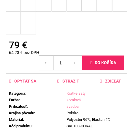
79 €
64,23 € bez DPH
Jednotková
DO KOŠÍKA
cena:
OPÝTAŤ SA
STRÁŽIŤ
ZDIEĽAŤ
Kategória
:
Krátke šaty
Farba
:
koralová
Príležitosť
:
svadba
Krajina pôvodu
:
Poľsko
Materiál
:
Polyester 96%, Elastan 4%
Kód produktu
:
SK0103-CORAL