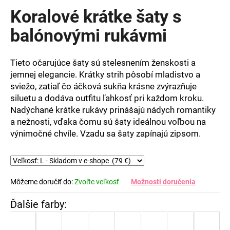
produktu
Koralové krátke šaty s
je
0,0
balónovými rukávmi
z
5
hviezdičiek.
Tieto
očarujúce
šaty
sú
stelesnením
ženskosti
a
jemnej
elegancie.
Krátky
strih
pôsobí
mladistvo
a
sviežo,
zatiaľ
čo
áčková
sukňa
krásne
zvýrazňuje
siluetu
a
dodáva
outfitu
ľahkosť
pri
každom
kroku.
Nadýchané
krátke
rukávy
prinášajú
nádych
romantiky
a
nežnosti,
vďaka
čomu
sú
šaty
ideálnou
voľbou
na
výnimočné
chvíle. Vzadu sa šaty zapínajú zipsom.
Môžeme doručiť do:
Zvoľte veľkosť
Možnosti doručenia