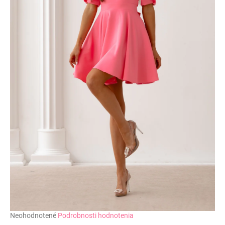
č
a
m
e
Priemerné
Neohodnotené
Podrobnosti hodnotenia
hodnotenie