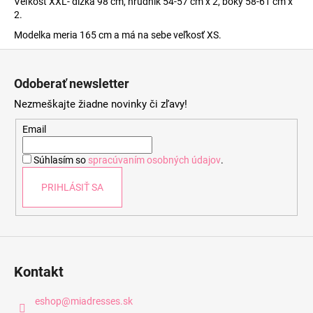
Veľkosť XXL- dĺžka 98 cm, hrudník 54-57 cm x 2, boky 58-61 cm x
2.
Modelka meria 165 cm a má na sebe veľkosť XS.
Z
á
Odoberať newsletter
p
Nezmeškajte žiadne novinky či zľavy!
ä
t
Email
i
Súhlasím so
spracúvaním osobných údajov
.
e
PRIHLÁSIŤ SA
Kontakt
eshop
@
miadresses.sk