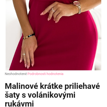
Priemerné
Neohodnotené
Podrobnosti hodnotenia
hodnotenie
produktu
Malinové krátke priliehavé
je
0,0
šaty s volánikovými
z
rukávmi
5
hviezdičiek.