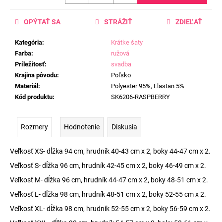
OPÝTAŤ SA
STRÁŽIŤ
ZDIEĽAŤ
Kategória
:
Krátke šaty
Farba
:
ružová
Príležitosť
:
svadba
Krajina pôvodu
:
Poľsko
Materiál
:
Polyester 95%, Elastan 5%
Kód produktu
:
SK6206-RASPBERRY
Rozmery
Hodnotenie
Diskusia
Veľkosť XS- dĺžka 94 cm, hrudník 40-43 cm x 2, boky 44-47 cm x 2.
Veľkosť S- dĺžka 96 cm, hrudník 42-45 cm x 2, boky 46-49 cm x 2.
Veľkosť M- dĺžka 96 cm, hrudník 44-47 cm x 2, boky 48-51 cm x 2.
Veľkosť L- dĺžka 98 cm, hrudník 48-51 cm x 2, boky 52-55 cm x 2.
Veľkosť XL- dĺžka 98 cm, hrudník 52-55 cm x 2, boky 56-59 cm x 2.