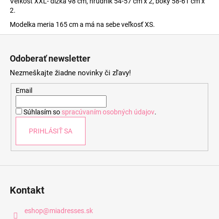
Veľkosť XXL- dĺžka 98 cm, hrudník 54-57 cm x 2, boky 58-61 cm x
2.
Modelka meria 165 cm a má na sebe veľkosť XS.
Z
á
Odoberať newsletter
p
Nezmeškajte žiadne novinky či zľavy!
ä
t
Email
i
Súhlasím so
spracúvaním osobných údajov
.
e
PRIHLÁSIŤ SA
Kontakt
eshop
@
miadresses.sk