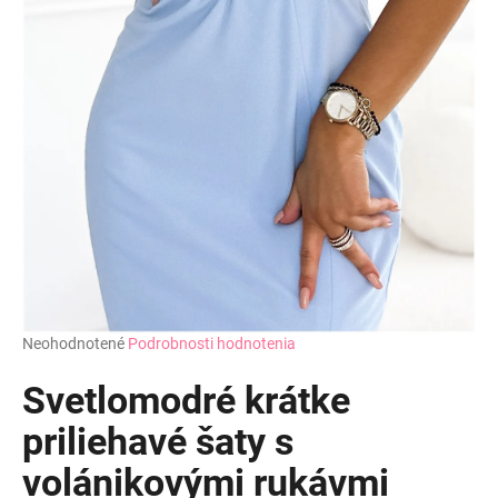
Priemerné
Neohodnotené
Podrobnosti hodnotenia
hodnotenie
produktu
Svetlomodré krátke
je
0,0
priliehavé šaty s
z
volánikovými rukávmi
5
hviezdičiek.