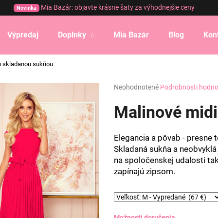
Mia Bazár: objavte krásne šaty za výhodnejšie ceny
Novinka
Výpredaj
Doplnky
Mia Bazár
Blog
Kon
Čo potrebujete nájsť?
so skladanou sukňou
Priemerné
Neohodnotené
Podrobnosti hodno
HĽADAŤ
hodnotenie
produktu
Malinové midi
je
0,0
Odporúčame
z
Elegancia a pôvab - presne t
5
Skladaná sukňa a neobvyklá 
hviezdičiek.
na spoločenskej udalosti tak
zapínajú zipsom.
Možnosti doručenia