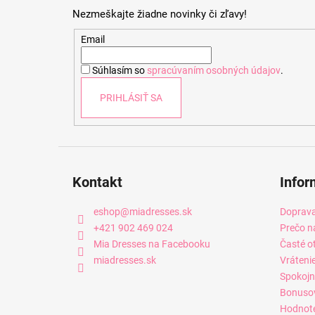
p
Nezmeškajte žiadne novinky či zľavy!
ä
t
Email
i
Súhlasím so
spracúvaním osobných údajov
.
e
PRIHLÁSIŤ SA
Kontakt
Infor
eshop
@
miadresses.sk
Doprava
+421 902 469 024
Prečo n
Mia Dresses na Facebooku
Časté o
miadresses.sk
Vráteni
Spokojn
Bonuso
Hodnot