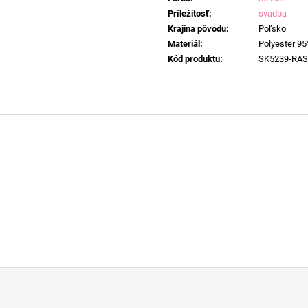
Príležitosť
:
svadba
Krajina pôvodu
:
Poľsko
Materiál
:
Polyester 95
Kód produktu
:
SK5239-RA