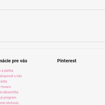
mácie pre vás
Pinterest
 a platba
akupovať u nás
tázky
e tovaru
é zákazníčky
vý program
enie obchodu