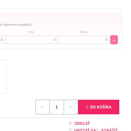
a k rozmerom produktu.
Pás
Boky
→
DO KOŠÍKA
ZDIEĽAŤ
OPÝTAŤ SA
STRÁŽIŤ