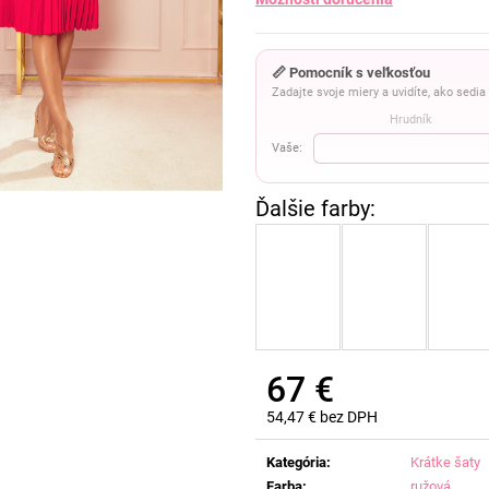
📏 Pomocník s veľkosťou
Zadajte svoje miery a uvidíte, ako sedi
Hrudník
Vaše:
67 €
54,47 € bez DPH
Jednotková
cena:
Kategória
:
Krátke šaty
Farba
:
ružová