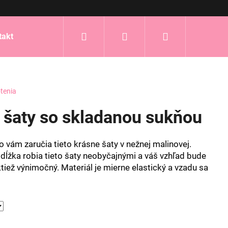
Hľadať
Prihlásenie
Nákupný
takt
košík
tenia
 šaty so skladanou sukňou
o vám zaručia tieto krásne šaty v nežnej malinovej.
dĺžka robia tieto šaty neobyčajnými a váš vzhľad bude
tiež výnimočný. Materiál je mierne elastický a vzadu sa