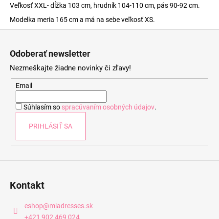
Veľkosť XXL- dĺžka 103 cm, hrudník 104-110 cm, pás 90-92 cm.
Modelka meria 165 cm a má na sebe veľkosť XS.
Z
á
Odoberať newsletter
p
Nezmeškajte žiadne novinky či zľavy!
ä
t
Email
i
Súhlasím so
spracúvaním osobných údajov
.
e
PRIHLÁSIŤ SA
Kontakt
eshop
@
miadresses.sk
+421 902 469 024