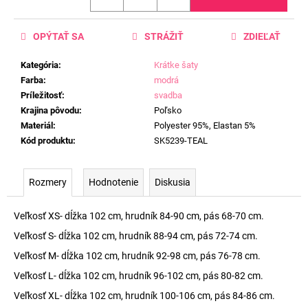
OPÝTAŤ SA
STRÁŽIŤ
ZDIEĽAŤ
Kategória
:
Krátke šaty
Farba
:
modrá
Príležitosť
:
svadba
Krajina pôvodu
:
Poľsko
Materiál
:
Polyester 95%, Elastan 5%
Kód produktu
:
SK5239-TEAL
Rozmery
Hodnotenie
Diskusia
Veľkosť XS- dĺžka 102 cm, hrudník 84-90 cm, pás 68-70 cm.
Veľkosť S- dĺžka 102 cm, hrudník 88-94 cm, pás 72-74 cm.
Veľkosť M- dĺžka 102 cm, hrudník 92-98 cm, pás 76-78 cm.
Veľkosť L- dĺžka 102 cm, hrudník 96-102 cm, pás 80-82 cm.
Veľkosť XL- dĺžka 102 cm, hrudník 100-106 cm, pás 84-86 cm.