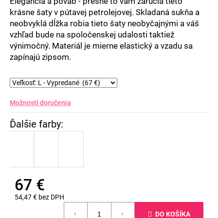
Elegancia a pôvab - presne to vám zaručia tieto
krásne šaty v pútavej petrolejovej. Skladaná sukňa a
neobvyklá dĺžka robia tieto šaty neobyčajnými a váš
vzhľad bude na spoločenskej udalosti taktiež
výnimočný. Materiál je mierne elastický a vzadu sa
zapínajú zipsom.
Možnosti doručenia
67 €
54,47 € bez DPH
Jednotková
DO KOŠÍKA
cena: