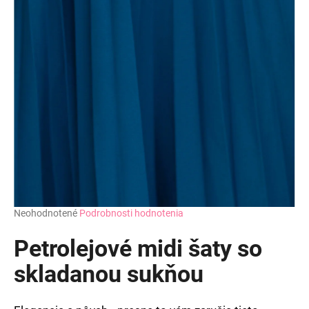
Priemerné
Neohodnotené
Podrobnosti hodnotenia
hodnotenie
produktu
Petrolejové midi šaty so
je
0,0
skladanou sukňou
z
5
hviezdičiek.