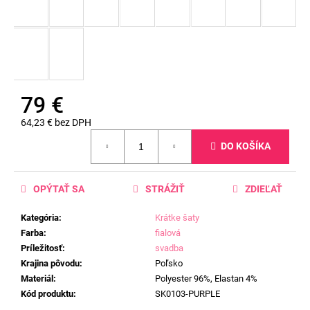
79 €
64,23 € bez DPH
Jednotková
DO KOŠÍKA
cena:
OPÝTAŤ SA
STRÁŽIŤ
ZDIEĽAŤ
Kategória
:
Krátke šaty
Farba
:
fialová
Príležitosť
:
svadba
Krajina pôvodu
:
Poľsko
Materiál
:
Polyester 96%, Elastan 4%
Kód produktu
:
SK0103-PURPLE