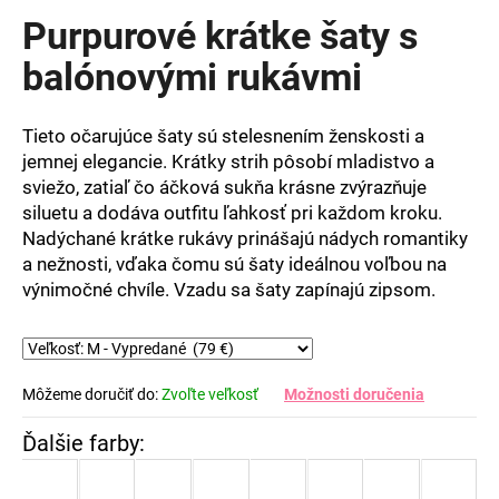
produktu
Purpurové krátke šaty s
je
0,0
balónovými rukávmi
z
5
hviezdičiek.
Tieto
očarujúce
šaty
sú
stelesnením
ženskosti
a
jemnej
elegancie.
Krátky
strih
pôsobí
mladistvo
a
sviežo,
zatiaľ
čo
áčková
sukňa
krásne
zvýrazňuje
siluetu
a
dodáva
outfitu
ľahkosť
pri
každom
kroku.
Nadýchané
krátke
rukávy
prinášajú
nádych
romantiky
a
nežnosti,
vďaka
čomu
sú
šaty
ideálnou
voľbou
na
výnimočné
chvíle. Vzadu sa šaty zapínajú zipsom.
Môžeme doručiť do:
Zvoľte veľkosť
Možnosti doručenia