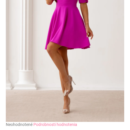
č
a
m
e
Priemerné
Neohodnotené
Podrobnosti hodnotenia
hodnotenie