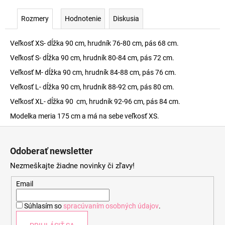
Rozmery
Hodnotenie
Diskusia
Veľkosť XS- dĺžka 90 cm, hrudník 76-80 cm, pás 68 cm.
Veľkosť S- dĺžka 90 cm, hrudník 80-84 cm, pás 72 cm.
Veľkosť M- dĺžka 90 cm, hrudník 84-88 cm, pás 76 cm.
Veľkosť L- dĺžka 90 cm, hrudník 88-92 cm, pás 80 cm.
Veľkosť XL- dĺžka 90 cm, hrudník 92-96 cm, pás 84 cm.
Modelka meria 175 cm a má na sebe veľkosť XS.
Z
á
Odoberať newsletter
p
Nezmeškajte žiadne novinky či zľavy!
ä
t
Email
i
Súhlasím so
spracúvaním osobných údajov
.
e