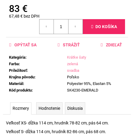
83 €
67,48 € bez DPH
Jednotková
DO KOŠÍKA
cena:
OPÝTAŤ SA
STRÁŽIŤ
ZDIEĽAŤ
Kategória
:
Krátke šaty
Farba
:
zelená
Príležitosť
:
svadba
Krajina pôvodu
:
Poľsko
Materiál
:
Polyester 95%, Elastan 5%
Kód produktu
:
SK4230-EMERALD
Rozmery
Hodnotenie
Diskusia
Veľkosť XS- dĺžka 114 cm, hrudník 78-82 cm, pás 64 cm.
Veľkosť S- dĺžka 114 cm, hrudník 82-86 cm, pás 68 cm.