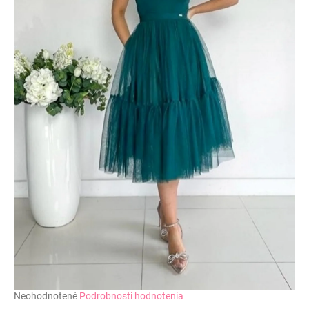
č
a
m
e
Priemerné
Neohodnotené
Podrobnosti hodnotenia
hodnotenie