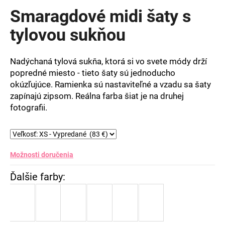
produktu
Smaragdové midi šaty s
je
0,0
tylovou sukňou
z
5
hviezdičiek.
Nadýchaná tylová sukňa, ktorá si vo svete módy drží
popredné miesto - tieto šaty sú jednoducho
okúzľujúce. Ramienka sú nastaviteľné a vzadu sa šaty
zapínajú zipsom. Reálna farba šiat je na druhej
fotografii.
Možnosti doručenia