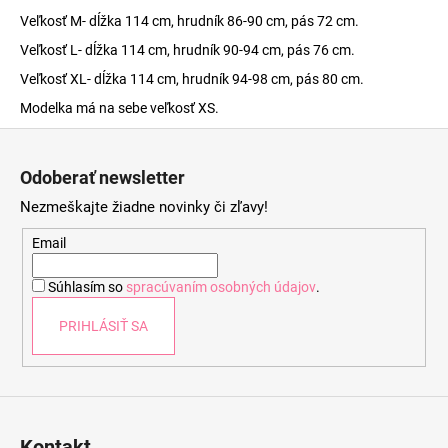
Veľkosť M- dĺžka 114 cm, hrudník 86-90 cm, pás 72 cm.
Veľkosť L- dĺžka 114 cm, hrudník 90-94 cm, pás 76 cm.
Veľkosť XL- dĺžka 114 cm, hrudník 94-98 cm, pás 80 cm.
Modelka má na sebe veľkosť XS.
Z
á
Odoberať newsletter
p
Nezmeškajte žiadne novinky či zľavy!
ä
t
Email
i
Súhlasím so
spracúvaním osobných údajov
.
e
PRIHLÁSIŤ SA
Kontakt