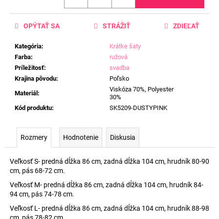
OPÝTAŤ SA
STRÁŽIŤ
ZDIEĽAŤ
Kategória
:
Krátke šaty
Farba
:
ružová
Príležitosť
:
svadba
Krajina pôvodu
:
Poľsko
Viskóza 70%, Polyester
Materiál
:
30%
Kód produktu
:
SK5209-DUSTYPINK
Rozmery
Hodnotenie
Diskusia
Veľkosť S- predná dĺžka 86 cm, zadná dĺžka 104 cm, hrudník 80-90
cm, pás 68-72 cm.
Veľkosť M- predná dĺžka 86 cm, zadná dĺžka 104 cm, hrudník 84-
94 cm, pás 74-78 cm.
Veľkosť L- predná dĺžka 86 cm, zadná dĺžka 104 cm, hrudník 88-98
cm, pás 78-82 cm.