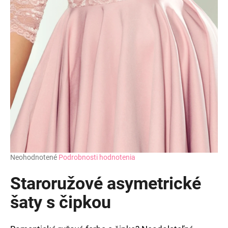
Priemerné
Neohodnotené
Podrobnosti hodnotenia
hodnotenie
produktu
Staroružové asymetrické
je
0,0
šaty s čipkou
z
5
hviezdičiek.