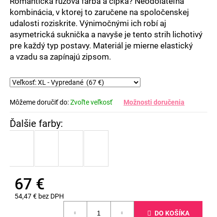
Romantická ružová farba a čipka? Neodolateľná
kombinácia, v ktorej to zaručene na spoločenskej
udalosti roziskrite. Výnimočnými ich robí aj
asymetrická suknička a navyše je tento strih lichotivý
pre každý typ postavy. Materiál je mierne elastický
a vzadu sa zapínajú zipsom.
Môžeme doručiť do:
Zvoľte veľkosť
Možnosti doručenia
67 €
54,47 € bez DPH
Jednotková
DO KOŠÍKA
cena: