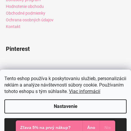
Hodnotenie obchodu
Obchodné podmienky
Ochrana osobných údajov
Kontakt
Pinterest
Facebook
Tento eshop používa k poskytovaniu služieb, personalizácii
reklám a analýze návštevnosti súbory cookie. Používaním
tohoto eshopu s tým súhlasíte.
Viac informácií
Instagram
Nastavenie
Vytvoril Shoptet
Súhlasím
Copyright 2026
Mia Dresses
. Všetky práva vyhradené.
Zľava 5% na prvý nákup?
Áno
Nie