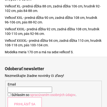
Veľkosť XL- predná dĺžka 88 cm, zadná dĺžka 106 cm, hrudník 92-
102 cm, pás 84-88 cm.
Veľkosť XXL- predná dĺžka 90 cm, zadná dĺžka 108 cm, hrudník
96-106 cm, pás 88-92 cm.
Veľkosť XXXL- predná dĺžka 92 cm, zadná dĺžka 108 cm, hrudník
100-110 cm, pás 92-96 cm.
Veľkosť XXXXL- predná dĺžka 94 cm, zadná dĺžka 110 cm, hrudník
108-118 cm, pás 100-104 cm.
Modelka meria 170 cm a má na sebe veľkosť S.
Z
á
Odoberať newsletter
p
Nezmeškajte žiadne novinky či zľavy!
ä
t
Email
i
Súhlasím so
spracúvaním osobných údajov
.
e
PRIHLÁSIŤ SA