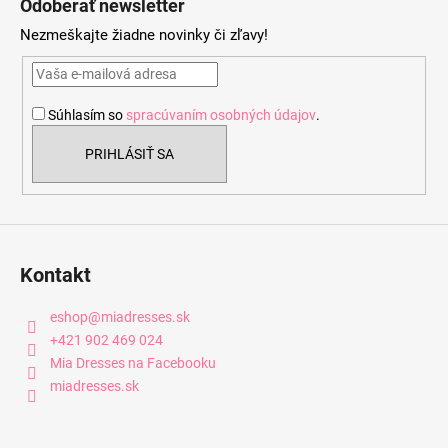
Odoberať newsletter
p
Nezmeškajte žiadne novinky či zľavy!
ä
t
i
Súhlasím so
spracúvaním osobných údajov
.
e
PRIHLÁSIŤ SA
Kontakt
eshop
@
miadresses.sk
+421 902 469 024
Mia Dresses na Facebooku
miadresses.sk