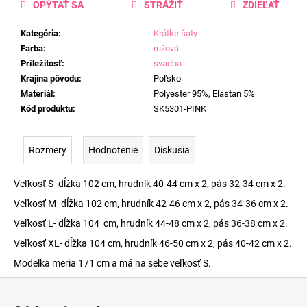
OPÝTAŤ SA
STRÁŽIŤ
ZDIEĽAŤ
Kategória
:
Krátke šaty
Farba
:
ružová
Príležitosť
:
svadba
Krajina pôvodu
:
Poľsko
Materiál
:
Polyester 95%, Elastan 5%
Kód produktu
:
SK5301-PINK
Rozmery
Hodnotenie
Diskusia
Veľkosť S- dĺžka 102 cm, hrudník 40-44 cm x 2, pás 32-34 cm x 2.
Veľkosť M- dĺžka 102 cm, hrudník 42-46 cm x 2, pás 34-36 cm x 2.
Veľkosť L- dĺžka 104 cm, hrudník 44-48 cm x 2, pás 36-38 cm x 2.
Veľkosť XL- dĺžka 104 cm, hrudník 46-50 cm x 2, pás 40-42 cm x 2.
Modelka meria 171 cm a má na sebe veľkosť S.
Z
á