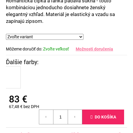
Romantická čipka a ľahká padavá sukňa - touto
kombináciou jednoducho dosiahnete ženský
elegantný vzhľad. Materiál je elastický a vzadu sa
zapínajú zipsom.
Môžeme doručiť do:
Zvoľte veľkosť
Možnosti doručenia
83 €
67,48 € bez DPH
Jednotková
DO KOŠÍKA
cena: