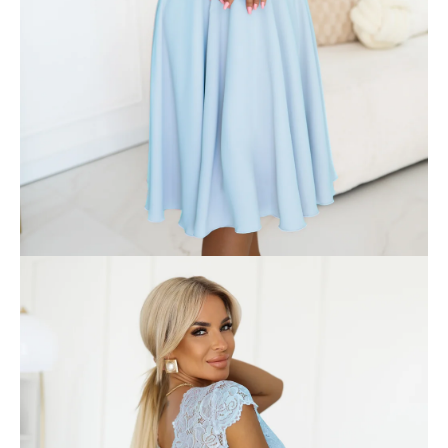
á
j
s
ť
?
HĽADAŤ
O
d
p
o
r
ú