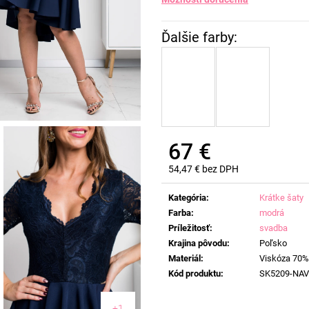
67 €
54,47 € bez DPH
Jednotková
cena:
Kategória
:
Krátke šaty
Farba
:
modrá
Príležitosť
:
svadba
Krajina pôvodu
:
Poľsko
Materiál
:
Viskóza 70%
Kód produktu
:
SK5209-NA
+1