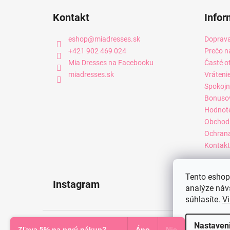
Kontakt
Infor
eshop
@
miadresses.sk
Doprava
+421 902 469 024
Prečo n
Mia Dresses na Facebooku
Časté o
miadresses.sk
Vráteni
Spokojn
Bonuso
Hodnot
Obchod
Ochrana
Kontakt
Tento eshop 
Instagram
analýze náv
súhlasíte.
Vi
Copyright 2026
Mia Dresses
. Všetky práva vyhradené.
Nastaven
Zľava 5% na prvý nákup?
Áno
Nie