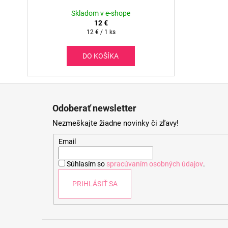
Skladom v e-shope
12 €
Jednotková
12 € / 1 ks
cena:
DO KOŠÍKA
Z
á
Odoberať newsletter
p
Nezmeškajte žiadne novinky či zľavy!
ä
t
Email
i
Súhlasím so
spracúvaním osobných údajov
.
e
PRIHLÁSIŤ SA