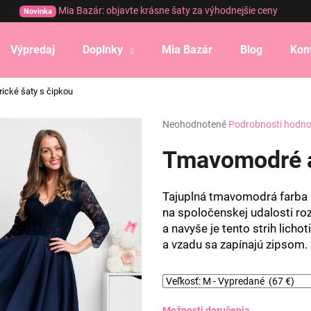
Mia Bazár: objavte krásne šaty za výhodnejšie ceny
Novinka
Výpredaj
Doplnky
Mia Bazár
Blog
Kon
Čo potrebujete nájsť?
cké šaty s čipkou
Priemerné
Neohodnotené
Podrobnosti hodno
HĽADAŤ
hodnotenie
produktu
Tmavomodré a
je
0,0
Odporúčame
z
Tajuplná tmavomodrá farba a
5
na spoločenskej udalosti roz
hviezdičiek.
a navyše je tento strih licho
a vzadu sa zapínajú zipsom
Možnosti doručenia