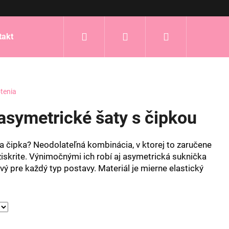
Hľadať
Prihlásenie
Nákupný
takt
košík
tenia
symetrické šaty s čipkou
 čipka? Neodolateľná kombinácia, v ktorej to zaručene
iskrite. Výnimočnými ich robí aj asymetrická suknička
tivý pre každý typ postavy. Materiál je mierne elastický
.