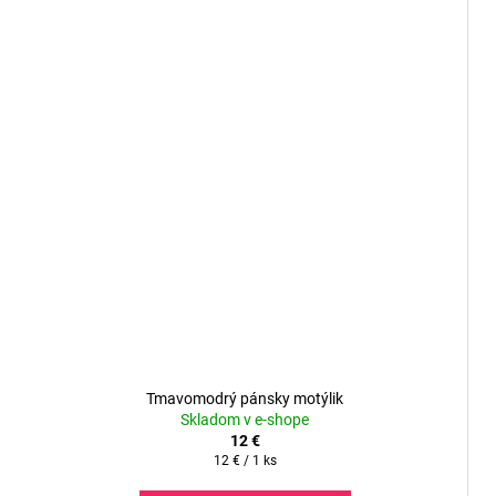
Tmavomodrý pánsky motýlik
Skladom v e-shope
12 €
Jednotková
12 € / 1 ks
cena: