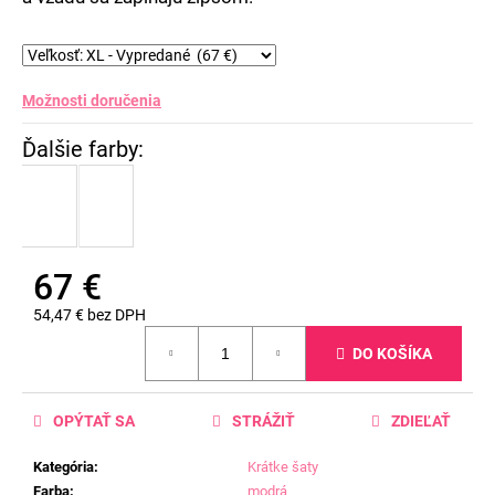
Možnosti doručenia
67 €
54,47 € bez DPH
Jednotková
DO KOŠÍKA
cena:
OPÝTAŤ SA
STRÁŽIŤ
ZDIEĽAŤ
Kategória
:
Krátke šaty
Farba
:
modrá