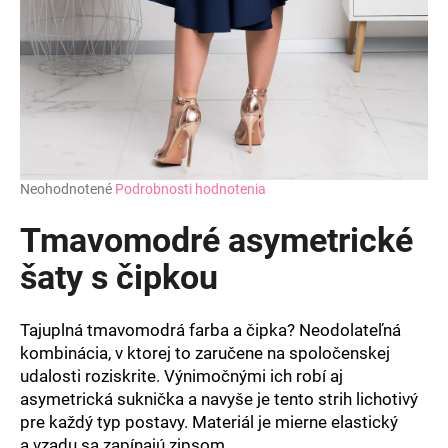
Priemerné
Neohodnotené
Podrobnosti hodnotenia
hodnotenie
produktu
Tmavomodré asymetrické
je
0,0
šaty s čipkou
z
5
hviezdičiek.
Tajuplná tmavomodrá farba a čipka? Neodolateľná
kombinácia, v ktorej to zaručene na spoločenskej
udalosti roziskrite. Výnimočnými ich robí aj
asymetrická suknička a navyše je tento strih lichotivý
pre každý typ postavy. Materiál je mierne elastický
a vzadu sa zapínajú zipsom.