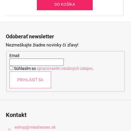
DO KOŠÍKA
Z
á
Odoberať newsletter
p
Nezmeškajte žiadne novinky či zľavy!
ä
t
Email
i
Súhlasím so
spracúvaním osobných údajov
.
e
PRIHLÁSIŤ SA
Kontakt
eshop
@
miadresses.sk