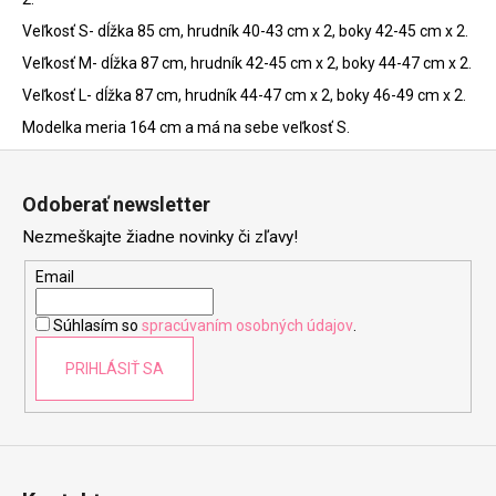
Veľkosť S- dĺžka 85 cm, hrudník 40-43 cm x 2, boky 42-45 cm x 2.
Veľkosť M- dĺžka 87 cm, hrudník 42-45 cm x 2, boky 44-47 cm x 2.
Veľkosť L- dĺžka 87 cm, hrudník 44-47 cm x 2, boky 46-49 cm x 2.
Modelka meria 164 cm a má na sebe veľkosť S.
Z
á
Odoberať newsletter
p
Nezmeškajte žiadne novinky či zľavy!
ä
t
Email
i
Súhlasím so
spracúvaním osobných údajov
.
e
PRIHLÁSIŤ SA