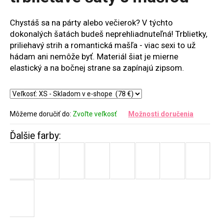
5
hviezdičiek.
Chystáš sa na párty alebo večierok? V týchto
dokonalých šatách budeš neprehliadnuteľná! Trblietky,
priliehavý strih a romantická mašľa - viac sexi to už
hádam ani nemôže byť. Materiál šiat je mierne
elastický a na bočnej strane sa zapínajú zipsom.
Môžeme doručiť do:
Zvoľte veľkosť
Možnosti doručenia