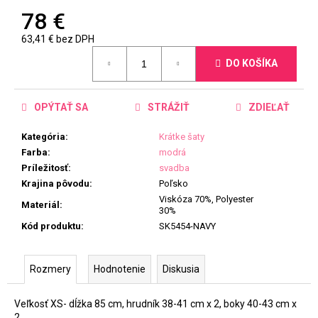
78 €
63,41 € bez DPH
Jednotková
DO KOŠÍKA
cena:
OPÝTAŤ SA
STRÁŽIŤ
ZDIEĽAŤ
Kategória
:
Krátke šaty
Farba
:
modrá
Príležitosť
:
svadba
Krajina pôvodu
:
Poľsko
Viskóza 70%, Polyester
Materiál
:
30%
Kód produktu
:
SK5454-NAVY
Rozmery
Hodnotenie
Diskusia
Veľkosť XS- dĺžka 85 cm, hrudník 38-41 cm x 2, boky 40-43 cm x
2.