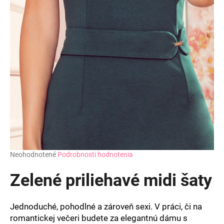
Priemerné
Neohodnotené
Podrobnosti hodnotenia
hodnotenie
produktu
Zelené priliehavé midi šaty
je
0,0
z
Jednoduché, pohodlné a zároveň sexi. V práci, či na
5
romantickej večeri budete za elegantnú dámu s
hviezdičiek.