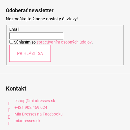
á
Odoberať newsletter
p
Nezmeškajte žiadne novinky či zľavy!
ä
t
Email
i
Súhlasím so
spracúvaním osobných údajov
.
e
PRIHLÁSIŤ SA
Kontakt
eshop
@
miadresses.sk
+421 902 469 024
Mia Dresses na Facebooku
miadresses.sk