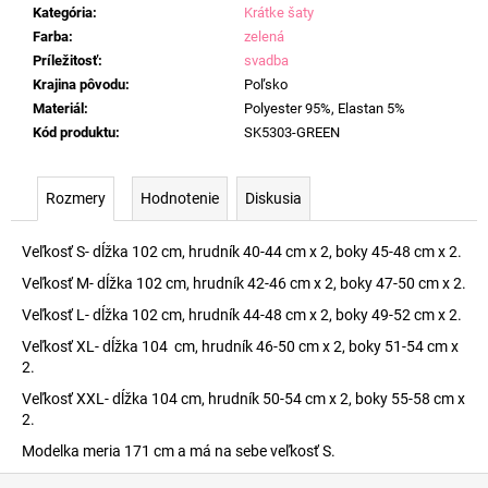
Kategória
:
Krátke šaty
Farba
:
zelená
Príležitosť
:
svadba
Krajina pôvodu
:
Poľsko
Materiál
:
Polyester 95%, Elastan 5%
Kód produktu
:
SK5303-GREEN
Rozmery
Hodnotenie
Diskusia
Veľkosť S- dĺžka 102 cm, hrudník 40-44 cm x 2, boky 45-48 cm x 2.
Veľkosť M- dĺžka 102 cm, hrudník 42-46 cm x 2, boky 47-50 cm x 2.
Veľkosť L- dĺžka 102 cm, hrudník 44-48 cm x 2, boky 49-52 cm x 2.
Veľkosť XL- dĺžka 104 cm, hrudník 46-50 cm x 2, boky 51-54 cm x
2.
Veľkosť XXL- dĺžka 104 cm, hrudník 50-54 cm x 2, boky 55-58 cm x
2.
Modelka meria 171 cm a má na sebe veľkosť S.
Z