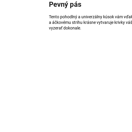
Pevný pás
Tento pohodlný a univerzálny kúsok vám vď
a áčkovému strihu krásne vytvaruje krivky váš
vyzerať dokonale.