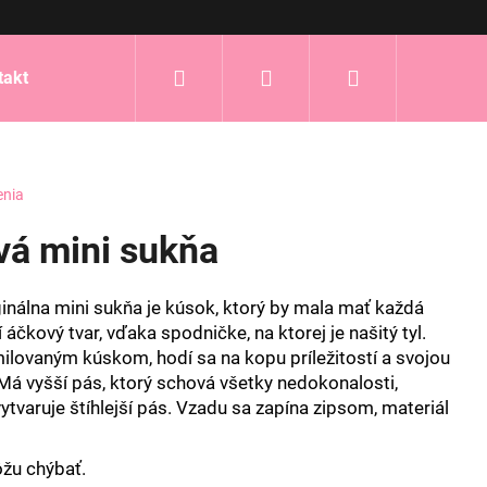
Hľadať
Prihlásenie
Nákupný
takt
košík
enia
vá mini sukňa
inálna mini sukňa je kúsok, ktorý by mala mať každá
 áčkový tvar, vďaka spodničke, na ktorej je našitý tyl.
ilovaným kúskom, hodí sa na kopu príležitostí a svojou
Má vyšší pás, ktorý schová všetky nedokonalosti,
ytvaruje štíhlejší pás. Vzadu sa zapína zipsom, materiál
ôžu chýbať.