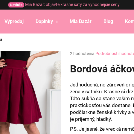
Mia Bazár: objavte krásne šaty za výhodnejšie ceny
Novinka
Výpredaj
Doplnky
Mia Bazár
Blog
Kon
Čo potrebujete nájsť?
ňa
Priemerné
2 hodnotenia
Podrobnosti hodnot
HĽADAŤ
hodnotenie
produktu
Bordová áčko
je
5,0
Odporúčame
z
Jednoduchá, no zároveň orig
5
žena v šatníku. Krásne si drží
hviezdičiek.
Táto sukňa sa stane vaším m
praktickosťou vás dostane. 
podčiarkne ženské krivky a v
je príjemný, hladký.
P.S. Je jasné, že vrecká nem