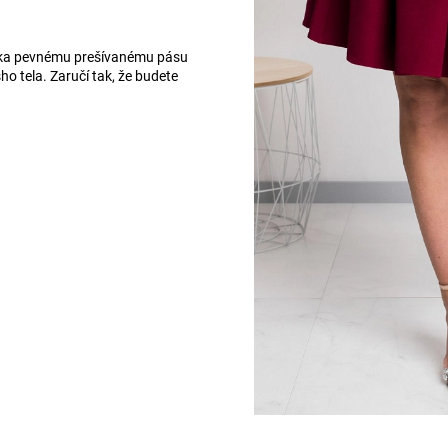
aka pevnému prešívanému pásu
ho tela. Zaručí tak, že budete