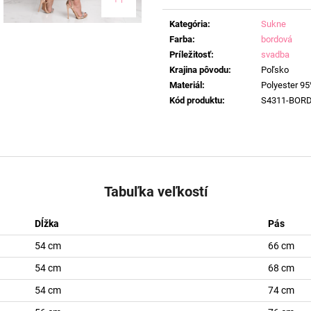
Jednotková
cena:
Kategória
:
Sukne
Farba
:
bordová
Príležitosť
:
svadba
Krajina pôvodu
:
Poľsko
Materiál
:
Polyester 95
Kód produktu
:
S4311-BOR
Tabuľka veľkostí
Dĺžka
Pás
54 cm
66 cm
54 cm
68 cm
54 cm
74 cm