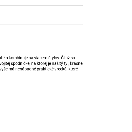
ahko kombinuje na viacero štýlov. Či už sa
tej spodničke, na ktorej je našitý tyl, krásne
avyše má nenápadné praktické vrecká, ktoré