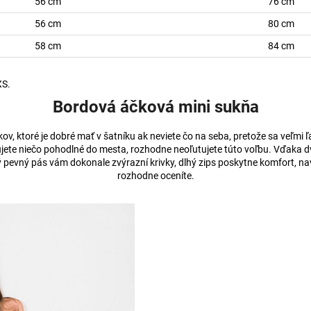
56 cm
76 cm
56 cm
80 cm
58 cm
84 cm
XS.
Bordová áčková mini sukňa
ov, ktoré je dobré mať v šatníku ak neviete čo na seba, pretože sa veľmi ľ
ete niečo pohodlné do mesta, rozhodne neoľutujete túto voľbu. Vďaka dvoji
ý pevný pás vám dokonale zvýrazní krivky, dlhý zips poskytne komfort, n
rozhodne oceníte.