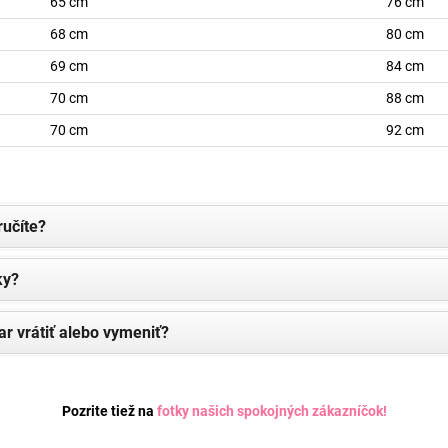
65 cm
76 cm
68 cm
80 cm
69 cm
84 cm
70 cm
88 cm
70 cm
92 cm
ručíte?
ky?
ar vrátiť alebo vymeniť?
Pozrite tiež na
fotky našich spokojných zákazníčok
!