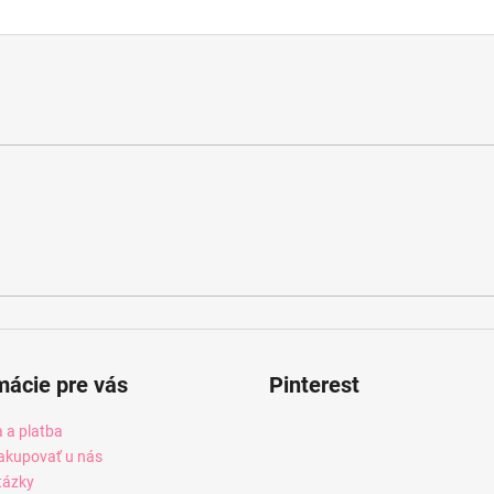
mácie pre vás
Pinterest
 a platba
akupovať u nás
tázky