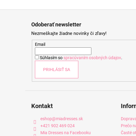
Z
á
Odoberať newsletter
p
Nezmeškajte žiadne novinky či zľavy!
ä
t
Email
i
Súhlasím so
spracúvaním osobných údajov
.
e
PRIHLÁSIŤ SA
Kontakt
Infor
eshop
@
miadresses.sk
Doprava
+421 902 469 024
Prečo n
Mia Dresses na Facebooku
Časté o