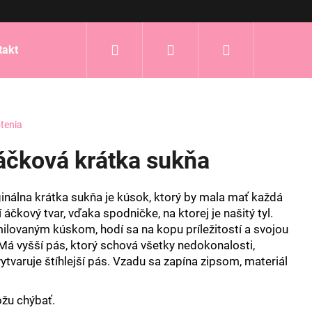
Hľadať
Prihlásenie
Nákupný
takt
košík
tenia
 áčková krátka sukňa
inálna krátka sukňa je kúsok, ktorý by mala mať každá
 áčkový tvar, vďaka spodničke, na ktorej je našitý tyl.
ilovaným kúskom, hodí sa na kopu príležitostí a svojou
Má vyšší pás, ktorý schová všetky nedokonalosti,
ytvaruje štíhlejší pás. Vzadu sa zapína zipsom, materiál
ôžu chýbať.