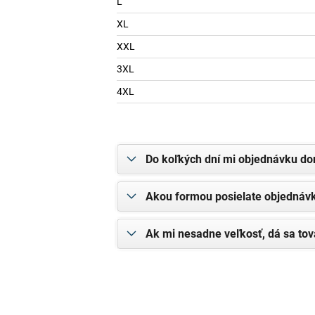
L
XL
XXL
3XL
4XL
Do koľkých dní mi objednávku do
Akou formou posielate objednáv
Ak mi nesadne veľkosť, dá sa tov