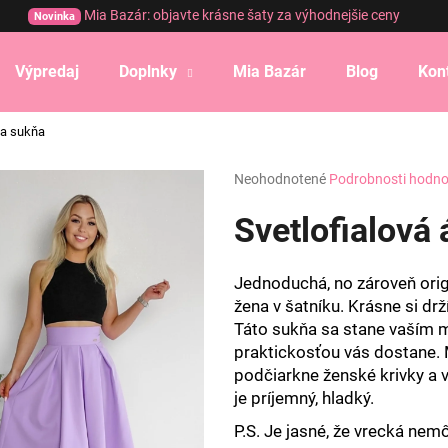
Mia Bazár: objavte krásne šaty za výhodnejšie ceny
Novinka
Výpredaj
Doplnky
Mia Bazár
Blog
Kon
Čo potrebujete nájsť?
ka sukňa
Priemerné
Neohodnotené
Podrobnosti hodno
HĽADAŤ
hodnotenie
produktu
Svetlofialová
je
0,0
Odporúčame
z
Jednoduchá, no zároveň orig
5
žena v šatníku. Krásne si drží
hviezdičiek.
Táto sukňa sa stane vaším m
praktickosťou vás dostane. 
podčiarkne ženské krivky a v
je príjemný, hladký.
P.S. Je jasné, že vrecká nem