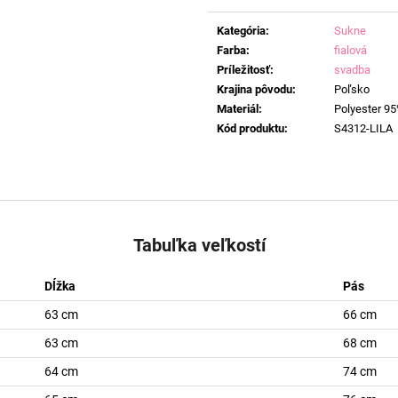
Jednotková
cena:
Kategória
:
Sukne
Farba
:
fialová
Príležitosť
:
svadba
Krajina pôvodu
:
Poľsko
Materiál
:
Polyester 95
Kód produktu
:
S4312-LILA
Tabuľka veľkostí
Dĺžka
Pás
63 cm
66 cm
63 cm
68 cm
64 cm
74 cm