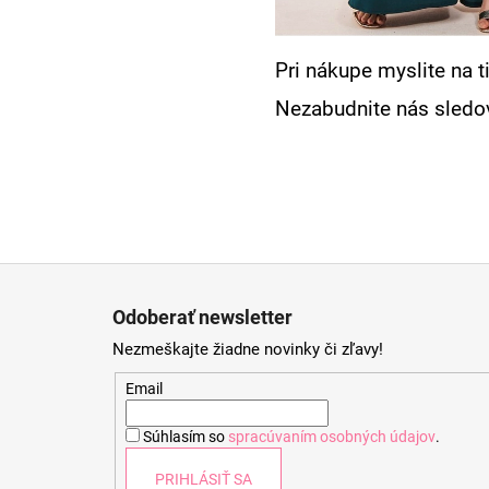
Pri nákupe myslite na 
Nezabudnite nás sledo
Z
á
Odoberať newsletter
p
Nezmeškajte žiadne novinky či zľavy!
ä
t
Email
i
Súhlasím so
spracúvaním osobných údajov
.
e
PRIHLÁSIŤ SA