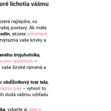
toré lichotia vášmu
yzerá najlepšie, vo
vašej postavy.
Ak máte
hodín
, skúste
priliehavé
výraznia vaše krivky a
eného trojuholníka
,
kovým výstrihom
–
 vaše široké ramená a
te
obdĺžnikový tvar tela
,
ýraznia pás
– vytvorí to
strih dodá vášmu vzhľadu
lka
, vyberte si
šaty s