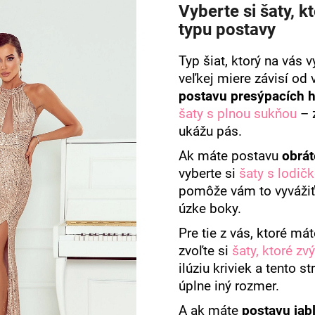
Vyberte si šaty, k
typu postavy
Typ šiat, ktorý na vás v
veľkej miere závisí od 
postavu presýpacích 
šaty s plnou sukňou
– z
ukážu pás.
Ak máte postavu
obrát
vyberte si
šaty s lodič
pomôže vám to vyvážiť
úzke boky.
Pre tie z vás, ktoré má
zvoľte si
šaty, ktoré zv
ilúziu kriviek a tento 
úplne iný rozmer.
A ak máte
postavu jab