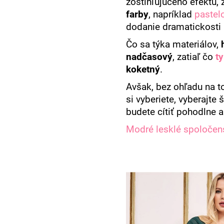
zoštíhľujúceho efektu, 
farby
, napríklad
pastel
dodanie dramatickosti 
Čo sa týka materiálov,
nadčasový
, zatiaľ čo
ty
koketný
.
Avšak, bez ohľadu na to
si vyberiete, vyberajte 
budete cítiť pohodlne a
Modré lesklé spoločen