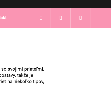
Hľadať
Prihlásenie
Nákupný
takt
košík
so svojimi priateľmi,
ostavy, takže je
eť na niekoľko tipov,