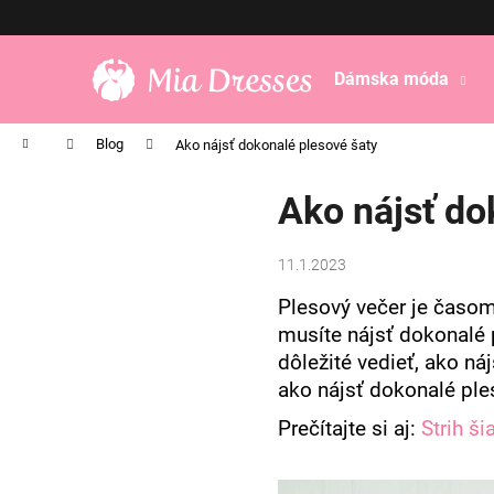
K
Prejsť
na
o
obsah
Späť
Späť
š
Dámska móda
do
do
í
obchodu
obchodu
k
Domov
Blog
Ako nájsť dokonalé plesové šaty
Ako nájsť do
11.1.2023
Plesový večer je časom
musíte nájsť dokonalé p
dôležité vedieť, ako ná
ako nájsť dokonalé ple
Prečítajte si aj:
Strih š