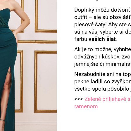
Doplnky môžu dotvoriť 
outfit – ale sú obzvlášť
plesové šaty!
Aby ste sa
sú na vás, vyberte si d
farbu
vašich šiat
.
Ak je to možné, vyhnite
odvážnych kúskov; zvoľ
jemnejšie či minimalis
Nezabudnite ani na top
pekne ladili so zvyško
všetko spolu pôsobilo 
<<<
Zelené priliehavé 
ramenom