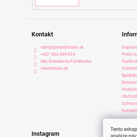
Kontakt
Infor
eshop
@
miadresses.sk
Doprava
+421 902 469 024
Prečo n
Mia Dresses na Facebooku
Časté o
miadresses.sk
Vráteni
Spokojn
Bonuso
Hodnot
Obchod
Ochrana
Kontakt
Tento eshop 
Instagram
analýze náv