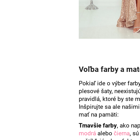
Voľba farby a mat
Pokiaľ ide o výber farb
plesové šaty, neexistuj
pravidlá, ktoré by ste m
Inšpirujte sa ale našimi
mať na pamäti:
Tmavšie farby
,
ako nap
modrá
alebo
čierna
, sú