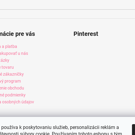
mácie pre vás
Pinterest
 a platba
akupovať u nás
tázky
e tovaru
é zákazníčky
vý program
enie obchodu
né podmienky
 osobných údajov
používa k poskytovaniu služieb, personalizácii reklám a
števnosti súbory cookie. Používaním tohoto eshopu s tým