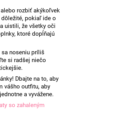
alebo rozbiť akýkoľvek
 dôležité, pokiaľ ide o
 uistili, že všetky oči
oplnky, ktoré dopĺňajú
 sa noseniu príliš
te si radšej niečo
tickejšie.
ánky! Dbajte na to, aby
m vášho outfitu, aby
jednotne a vyvážene.
šaty so zahaleným