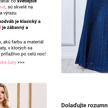
zatiaľ čo
svetlejšie
ové
, sú skvelé na
a výrazu.
hodváb je klasický a
l
je zábavný a
, akú farbu a materiál
šaty, v ktorých sa
 príťažlivo po celú noc!
ské šaty
>>>
Dolaďujte rozumn