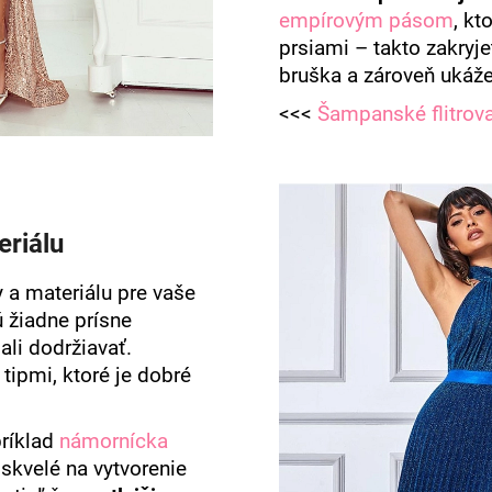
empírovým pásom
, kt
prsiami – takto zakryje
bruška a zároveň ukáže
<<<
Šampanské flitrov
eriálu
y a materiálu pre vaše
ú žiadne prísne
ali dodržiavať.
 tipmi, ktoré je dobré
ríklad
námornícka
 skvelé na vytvorenie