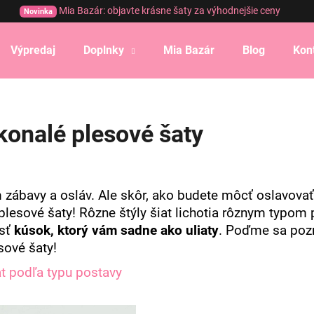
Mia Bazár: objavte krásne šaty za výhodnejšie ceny
Novinka
Výpredaj
Doplnky
Mia Bazár
Blog
Kon
Čo potrebujete nájsť?
konalé plesové šaty
HĽADAŤ
Odporúčame
 zábavy a osláv. Ale skôr, ako budete môcť oslavovať 
lesové šaty! Rôzne štýly šiat lichotia rôznym typom p
jsť
kúsok, ktorý vám sadne ako uliaty
. Poďme sa pozri
sové šaty!
iat podľa typu postavy